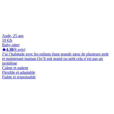
Aude, 25 ans
10 €/h
Baby-sitter
4,38
(8 avis)
J’ai l’habitude avec les enfants étant grande sœur de plusieurs petit
et maintenant maman Qu’il soit grand ou petit cela n’est pas un
problème
Calme et patient
Flexible et adaptable
Fiable et responsable