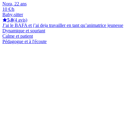
Nora, 22 ans
10 €/h
Baby-sitter
5,0
(4 avis)
J’ai le BAFA et j’ai deja travailler en tant qu’animatrice jeunesse
Dynamique et souriant
Calme et patient
Pédagogue et à l'écoute