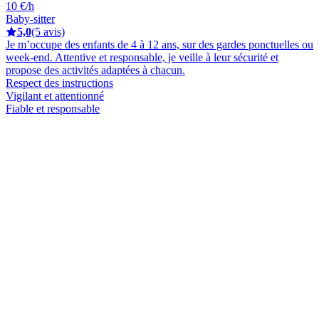
10 €/h
Baby-sitter
5,0
(5 avis)
Je m’occupe des enfants de 4 à 12 ans, sur des gardes ponctuelles ou
week-end. Attentive et responsable, je veille à leur sécurité et
propose des activités adaptées à chacun.
Respect des instructions
Vigilant et attentionné
Fiable et responsable