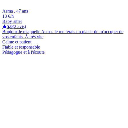
Asma , 47 ans
13 €/h
Baby-sitter
5,0
(2 avis)
Bonjour Je m'appelle Asma. Je me ferais un plaisir de m'occuper de
vos enfants. À très vite
Calme et patient
Fiable et responsable
Pédagogue et à l'écoute