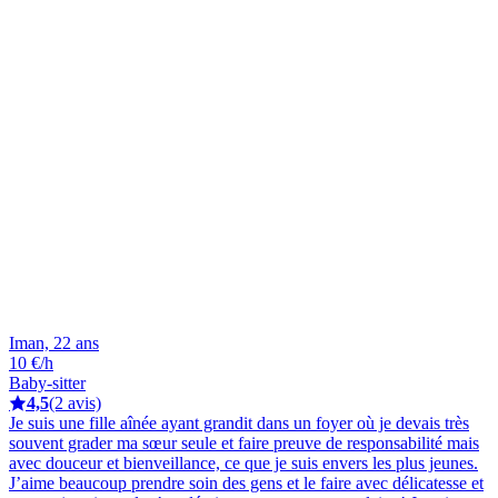
Iman, 22 ans
10 €/h
Baby-sitter
4,5
(2 avis)
Je suis une fille aînée ayant grandit dans un foyer où je devais très
souvent grader ma sœur seule et faire preuve de responsabilité mais
avec douceur et bienveillance, ce que je suis envers les plus jeunes.
J’aime beaucoup prendre soin des gens et le faire avec délicatesse et