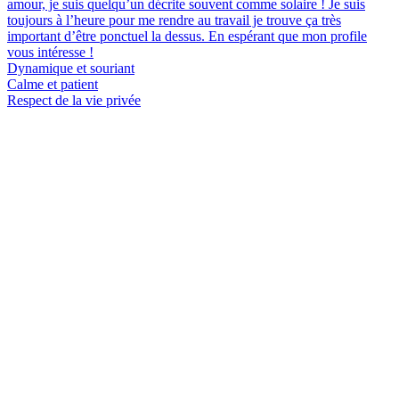
amour, je suis quelqu’un décrite souvent comme solaire ! Je suis
toujours à l’heure pour me rendre au travail je trouve ça très
important d’être ponctuel la dessus. En espérant que mon profile
vous intéresse !
Dynamique et souriant
Calme et patient
Respect de la vie privée