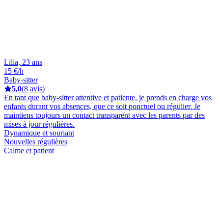
Lilia, 23 ans
15 €/h
Baby-sitter
5,0
(8 avis)
En tant que baby-sitter attentive et patiente, je prends en charge vos
enfants durant vos absences, que ce soit ponctuel ou régulier. Je
maintiens toujours un contact transparent avec les parents par des
mises à jour régulières.
Dynamique et souriant
Nouvelles régulières
Calme et patient