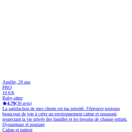
Amélie, 29 ans
PRO
10 €/h
Baby-sitter
4,79
(39 avis)
La satisfaction de mes clients est ma priorité. J'éprouve toujours
beaucoup de joie à créer un environnement calme et rassurant,
respectant la vie privée des familles et les besoins de chaque enfant.
Dynamique et souriant
Calme et patient