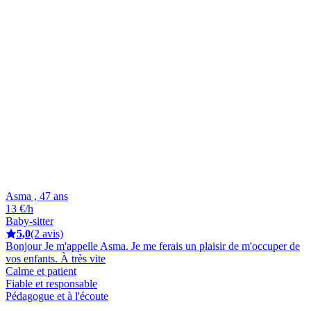
Asma , 47 ans
13 €/h
Baby-sitter
5,0
(2 avis)
Bonjour Je m'appelle Asma. Je me ferais un plaisir de m'occuper de
vos enfants. À très vite
Calme et patient
Fiable et responsable
Pédagogue et à l'écoute