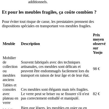
additionnels.
Et pour les meubles fragiles, ça coûte combien ?
Pour éviter tout risque de casse, les prestataires prennent des
dispositions spéciales en transportant vos meubles fragiles.
Prix
moyen
Meuble
Description
observé
sur
Yoojo
Mobilier
de
Souvent fabriqués avec des techniques
collection
artisanales, ces meubles sont délicats et
98 €
ou
peuvent être endommagés facilement lors du
meubles
transport en raison de leur âge et de leur état.
anciens
Tables et
consoles
Ces meubles sont élégants mais très fragiles.
avec
Le verre peut se briser ou se fissurer s'il n'est
82 €
plateau en
pas correctement emballé et manipulé.
verre
Bien que légers, les meubles en osier ou en