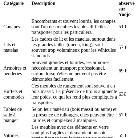
Catégorie
Description
observé
sur
Yoojo
Encombrants et souvent lourds, les canapés
Canapés
sont l'un des meubles les plus difficiles à
51 €
transporter pour les particuliers.
Les cadres de lit et les matelas, surtout dans
Lits et
les grandes tailles (queen, king), sont
57 €
matelas
souvent trop volumineux pour les véhicules
standards.
Souvent grandes et lourdes, les armoires
Armoires et
nécessitent un transport professionnel,
69 €
penderies
surtout lorsqu'elles ne peuvent pas être
démontées facilement.
Ces meubles de rangement sont souvent en
Buffets et
bois massif. La présence de tiroirs augmente
63€
commodes
leur poids, ce qui les rend plus compliqués à
transporter.
Tables de
Selon leur matériau (bois massif ou autre) et
salle à
la présence de rallonges, elles peuvent être
57 €
manger
lourdes et complexes à manipuler.
Les meubles avec des éléments en verre
sont plus fragiles et demandent un soin
Vitrines
55 €