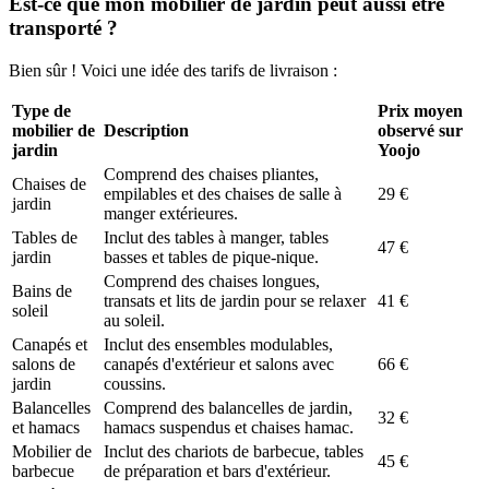
Est-ce que mon mobilier de jardin peut aussi être
transporté ?
Bien sûr ! Voici une idée des tarifs de livraison :
Type de
Prix moyen
mobilier de
Description
observé sur
jardin
Yoojo
Comprend des chaises pliantes,
Chaises de
empilables et des chaises de salle à
29 €
jardin
manger extérieures.
Tables de
Inclut des tables à manger, tables
47 €
jardin
basses et tables de pique-nique.
Comprend des chaises longues,
Bains de
transats et lits de jardin pour se relaxer
41 €
soleil
au soleil.
Canapés et
Inclut des ensembles modulables,
salons de
canapés d'extérieur et salons avec
66 €
jardin
coussins.
Balancelles
Comprend des balancelles de jardin,
32 €
et hamacs
hamacs suspendus et chaises hamac.
Mobilier de
Inclut des chariots de barbecue, tables
45 €
barbecue
de préparation et bars d'extérieur.