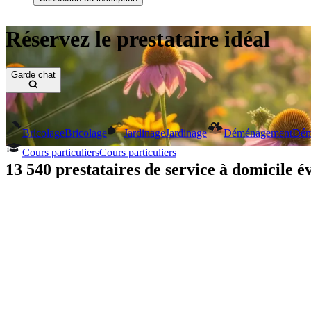
Réservez le prestataire idéal
Garde chat
Bricolage
Bricolage
Jardinage
Jardinage
Déménagement
Dém
Cours particuliers
Cours particuliers
13 540 prestataires de service à domicile év