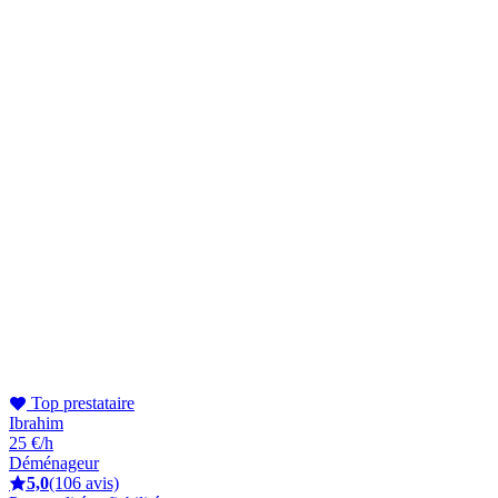
Top prestataire
Ibrahim
25 €/h
Déménageur
5,0
(106 avis)