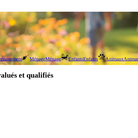
énagement
Ménage
Ménage
Enfants
Enfants
Animaux
Anima
alués et qualifiés