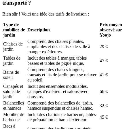
transporté ?
Bien sûr ! Voici une idée des tarifs de livraison :
Type de
Prix moyen
mobilier de
Description
observé sur
jardin
Yoojo
Comprend des chaises pliantes,
Chaises de
empilables et des chaises de salle à
29 €
jardin
manger extérieures.
Tables de
Inclut des tables à manger, tables
47 €
jardin
basses et tables de pique-nique.
Comprend des chaises longues,
Bains de
transats et lits de jardin pour se relaxer
41 €
soleil
au soleil.
Canapés et
Inclut des ensembles modulables,
salons de
canapés d'extérieur et salons avec
66 €
jardin
coussins.
Balancelles
Comprend des balancelles de jardin,
32 €
et hamacs
hamacs suspendus et chaises hamac.
Mobilier de
Inclut des chariots de barbecue, tables
45 €
barbecue
de préparation et bars d'extérieur.
Bacs à
Comprend des jardinières sur pieds,