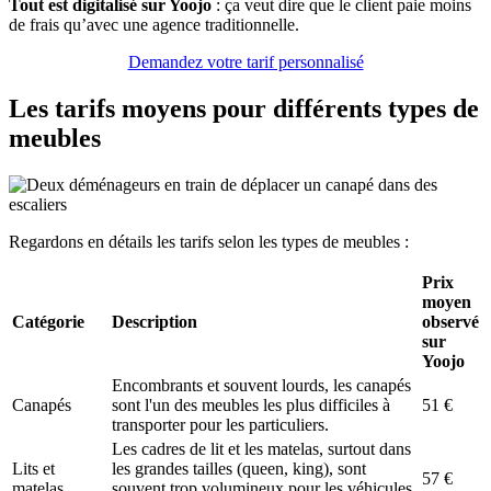
Tout est digitalisé sur Yoojo
: ça veut dire que le client paie moins
de frais qu’avec une agence traditionnelle.
Demandez votre tarif personnalisé
Les tarifs moyens pour différents types de
meubles
Regardons en détails les tarifs selon les types de meubles :
Prix
moyen
Catégorie
Description
observé
sur
Yoojo
Encombrants et souvent lourds, les canapés
Canapés
sont l'un des meubles les plus difficiles à
51 €
transporter pour les particuliers.
Les cadres de lit et les matelas, surtout dans
Lits et
les grandes tailles (queen, king), sont
57 €
matelas
souvent trop volumineux pour les véhicules