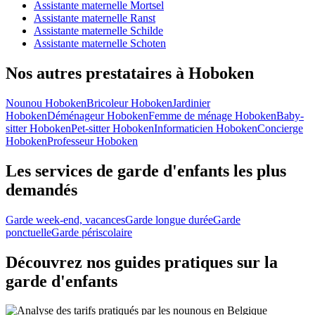
Assistante maternelle Mortsel
Assistante maternelle Ranst
Assistante maternelle Schilde
Assistante maternelle Schoten
Nos autres prestataires à Hoboken
Nounou Hoboken
Bricoleur Hoboken
Jardinier
Hoboken
Déménageur Hoboken
Femme de ménage Hoboken
Baby-
sitter Hoboken
Pet-sitter Hoboken
Informaticien Hoboken
Concierge
Hoboken
Professeur Hoboken
Les services de garde d'enfants les plus
demandés
Garde week-end, vacances
Garde longue durée
Garde
ponctuelle
Garde périscolaire
Découvrez nos guides pratiques sur la
garde d'enfants