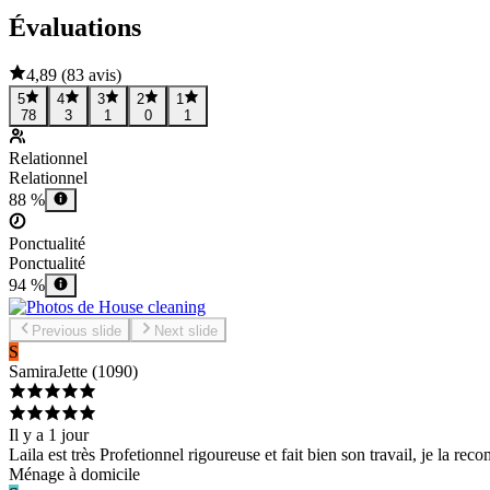
Évaluations
4,89
(
83 avis
)
5
4
3
2
1
78
3
1
0
1
Relationnel
Relationnel
88 %
Ponctualité
Ponctualité
94 %
Previous slide
Next slide
S
Samira
Jette
(
1090
)
Il y a 1 jour
Laila est très Profetionnel rigoureuse et fait bien son travail, je la r
Ménage à domicile