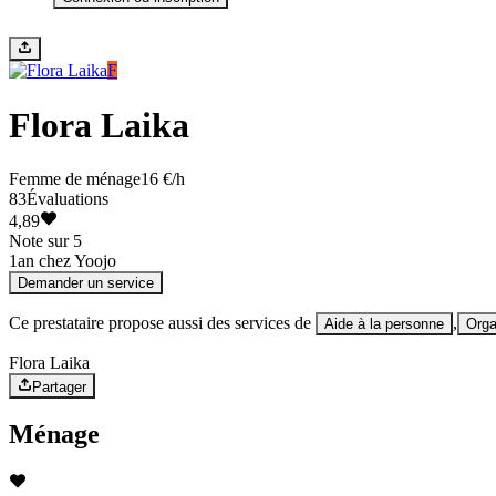
F
Flora Laika
Femme de ménage
16 €/h
83
Évaluations
4,89
Note sur 5
1
an chez Yoojo
Demander un service
Ce prestataire propose aussi des services de
,
Aide à la personne
Orga
Flora Laika
Partager
Ménage