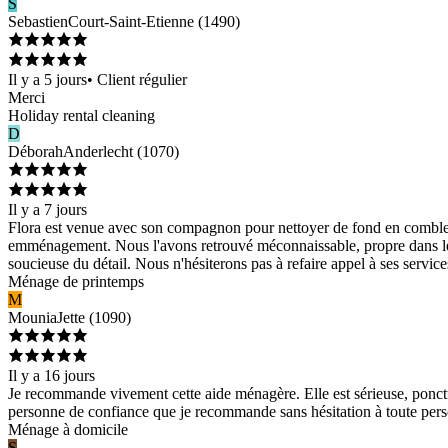
S
Sebastien
Court-Saint-Etienne
(
1490
)
Il y a 5 jours
•
Client régulier
Merci
Holiday rental cleaning
D
Déborah
Anderlecht
(
1070
)
Il y a 7 jours
Flora est venue avec son compagnon pour nettoyer de fond en comble l'a
emménagement. Nous l'avons retrouvé méconnaissable, propre dans les m
soucieuse du détail. Nous n'hésiterons pas à refaire appel à ses ser
Ménage de printemps
M
Mounia
Jette
(
1090
)
Il y a 16 jours
Je recommande vivement cette aide ménagère. Elle est sérieuse, ponctuell
personne de confiance que je recommande sans hésitation à toute pers
Ménage à domicile
S