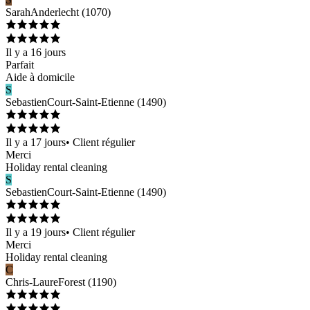
Sarah
Anderlecht
(
1070
)
Il y a 16 jours
Parfait
Aide à domicile
S
Sebastien
Court-Saint-Etienne
(
1490
)
Il y a 17 jours
•
Client régulier
Merci
Holiday rental cleaning
S
Sebastien
Court-Saint-Etienne
(
1490
)
Il y a 19 jours
•
Client régulier
Merci
Holiday rental cleaning
C
Chris-Laure
Forest
(
1190
)