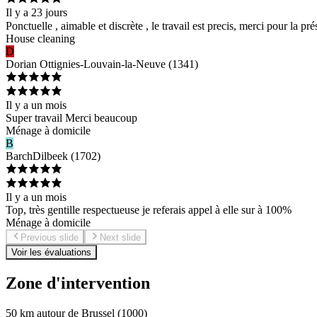
Il y a 23 jours
Ponctuelle , aimable et discrète , le travail est precis, merci pour la 
House cleaning
D
Dorian
Ottignies-Louvain-la-Neuve
(
1341
)
Il y a un mois
Super travail Merci beaucoup
Ménage à domicile
B
Barch
Dilbeek
(
1702
)
Il y a un mois
Top, très gentille respectueuse je referais appel à elle sur à 100%
Ménage à domicile
Previous slide
Next slide
Voir les évaluations
Zone d'intervention
50 km autour de Brussel (1000)