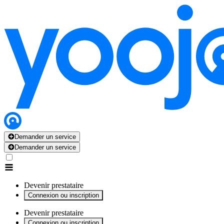
x
x
x
x
x
Demander un service
Demander un service
Devenir prestataire
Connexion ou inscription
Devenir prestataire
Connexion ou inscription