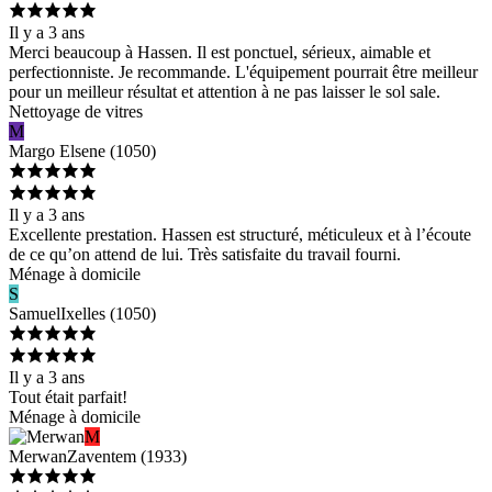
Il y a 3 ans
Merci beaucoup à Hassen. Il est ponctuel, sérieux, aimable et
perfectionniste. Je recommande. L'équipement pourrait être meilleur
pour un meilleur résultat et attention à ne pas laisser le sol sale.
Nettoyage de vitres
M
Margo
Elsene
(
1050
)
Il y a 3 ans
Excellente prestation. Hassen est structuré, méticuleux et à l’écoute
de ce qu’on attend de lui. Très satisfaite du travail fourni.
Ménage à domicile
S
Samuel
Ixelles
(
1050
)
Il y a 3 ans
Tout était parfait!
Ménage à domicile
M
Merwan
Zaventem
(
1933
)