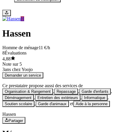
H
Hassen
Homme de ménage
11 €/h
8
Évaluations
4,88
Note sur 5
3
ans chez Yoojo
Demander un service
Ce prestataire propose aussi des services de
,
,
,
Organisation & Rangement
Repassage
Garde d'enfants
,
,
,
Déménagement
Entretien des extérieurs
Informatique
,
et
Soutien scolaire
Garde d'animaux
Aide à la personne
Hassen
Partager