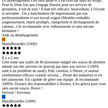
Le déménagement s'est bien passé et a été effectué dans les temps.
Pour la 2ème fois que j'engage Hassen pour ses services de
prestation, il fait de tout ! Il était très efficace, bienveillant, à l'écoute
et serviable.. On a franchement été impressionné par son
professionnalisme et son travail soigné (Meubles emballés
soigneusement, objets protégés, chargement et déchargement du
camion,..) Je recommande avec enthousiasme et sans aucune
hésitation !
Aide au déménagement
M
Marin
Bruxelles
(
1000
)
Il y a 2 ans
Gère toute une soirée de 80 personnes malgré des soucis de dernière
minute (un des serveurs ne pouvait pas faire son service à 100%
suite à un problème de santé). Poli, courtois, à l'heure, et surtout
extrêmement efficace comme serveur.... Prend des initiatives et est
très autonome. Est capable de gérer une équipe. Je recommande
1000%. Donnez des responsabilités à Hassen, il les gèrera pour vous
sans aucun soucis. Bravo !
Serveur / Serveuse
M
Mara
Bruxelles
(
1000
)