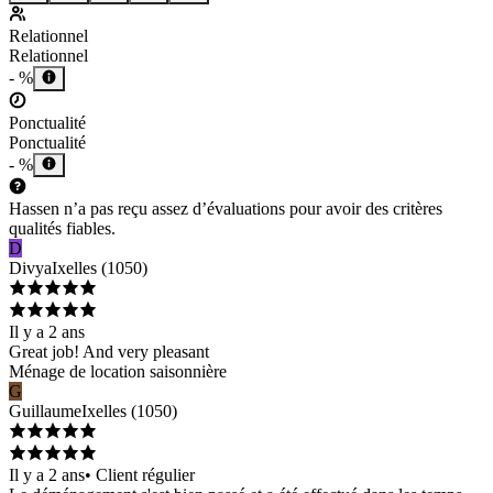
Relationnel
Relationnel
- %
Ponctualité
Ponctualité
- %
Hassen n’a pas reçu assez d’évaluations pour avoir des critères
qualités fiables.
D
Divya
Ixelles
(
1050
)
Il y a 2 ans
Great job! And very pleasant
Ménage de location saisonnière
G
Guillaume
Ixelles
(
1050
)
Il y a 2 ans
•
Client régulier