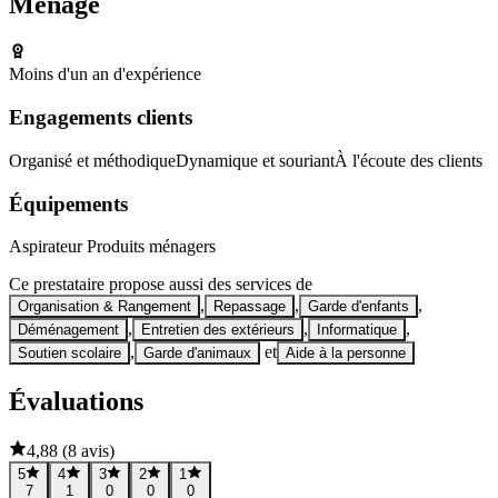
Ménage
Moins d'un an d'expérience
Engagements clients
Organisé et méthodique
Dynamique et souriant
À l'écoute des clients
Équipements
Aspirateur
Produits ménagers
Ce prestataire propose aussi des services de
,
,
,
Organisation & Rangement
Repassage
Garde d'enfants
,
,
,
Déménagement
Entretien des extérieurs
Informatique
,
et
Soutien scolaire
Garde d'animaux
Aide à la personne
Évaluations
4,88
(
8 avis
)
5
4
3
2
1
7
1
0
0
0