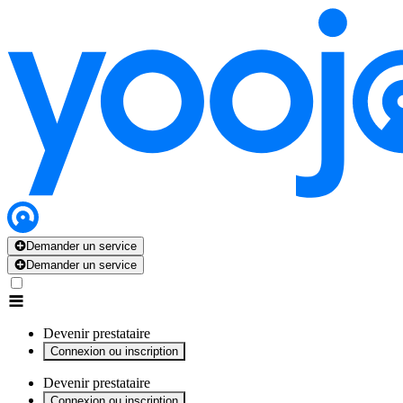
x
x
x
x
x
Demander un service
Demander un service
Devenir prestataire
Connexion ou inscription
Devenir prestataire
Connexion ou inscription