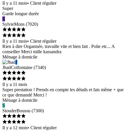
Il y a 11 mois
•
Client régulier
Super
Garde longue durée
S
Sylvie
Mons
(
7020
)
Il y a 11 mois
•
Client régulier
Rien à dire Organisée, travaille vite et bien fait . Polie etc... A
conseiller Merci mille kassandra
Ménage à domicile
J
Jhad
Colfontaine
(
7340
)
Il y a 11 mois
Super prestation ! Prends en compte les détails et fais même + que
ce que demandé Merci !
Ménage à domicile
S
Stouder
Boussu
(
7300
)
Il y a 12 mois
•
Client régulier