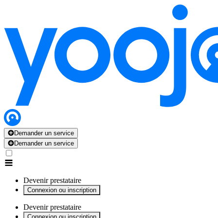
x
x
x
x
x
Demander un service
Demander un service
Devenir prestataire
Connexion ou inscription
Devenir prestataire
Connexion ou inscription