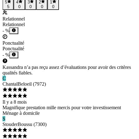
5
4
3
2
1
5
0
0
0
0
Relationnel
Relationnel
- %
Ponctualité
Ponctualité
- %
Kassandra n’a pas reçu assez d’évaluations pour avoir des critères
qualités fiables.
C
Chantal
Beloeil
(
7972
)
Il y a 8 mois
Magnifique prestation mille mercis pour votre investissement
Ménage à domicile
S
Stouder
Boussu
(
7300
)