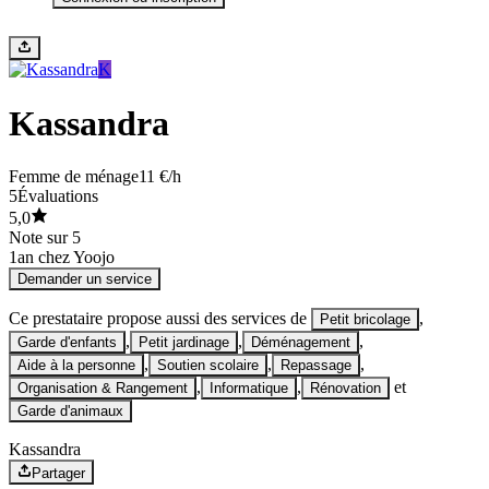
K
Kassandra
Femme de ménage
11 €/h
5
Évaluations
5,0
Note sur 5
1
an chez Yoojo
Demander un service
Ce prestataire propose aussi des services de
,
Petit bricolage
,
,
,
Garde d'enfants
Petit jardinage
Déménagement
,
,
,
Aide à la personne
Soutien scolaire
Repassage
,
,
et
Organisation & Rangement
Informatique
Rénovation
Garde d'animaux
Kassandra
Partager