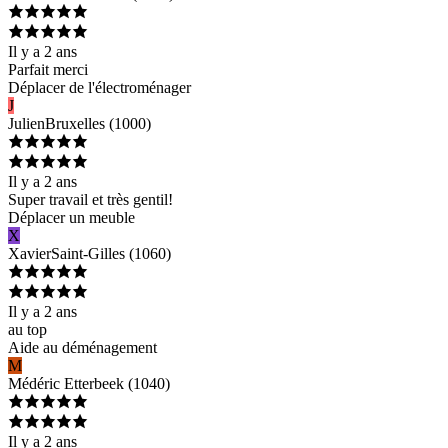
Il y a 2 ans
Parfait merci
Déplacer de l'électroménager
J
Julien
Bruxelles
(
1000
)
Il y a 2 ans
Super travail et très gentil!
Déplacer un meuble
X
Xavier
Saint-Gilles
(
1060
)
Il y a 2 ans
au top
Aide au déménagement
M
Médéric
Etterbeek
(
1040
)
Il y a 2 ans