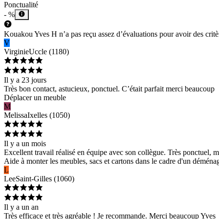
Ponctualité
- %
Kouakou Yves H n’a pas reçu assez d’évaluations pour avoir des critère
V
Virginie
Uccle
(
1180
)
Il y a 23 jours
Très bon contact, astucieux, ponctuel. C’était parfait merci beaucoup
Déplacer un meuble
M
Melissa
Ixelles
(
1050
)
Il y a un mois
Excellent travail réalisé en équipe avec son collègue. Très ponctuel, 
Aide à monter les meubles, sacs et cartons dans le cadre d'un déména
L
Lee
Saint-Gilles
(
1060
)
Il y a un an
Très efficace et très agréable ! Je recommande. Merci beaucoup Yves