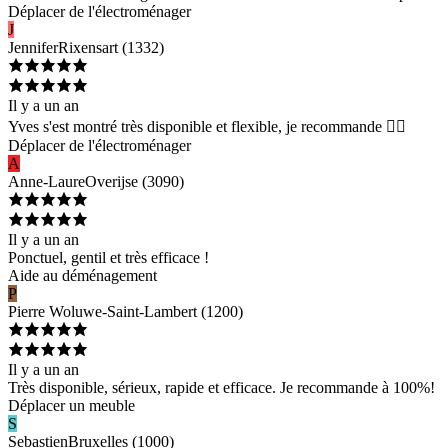
Déplacer de l'électroménager
J
Jennifer
Rixensart
(
1332
)
Il y a un an
Yves s'est montré très disponible et flexible, je recommande 👍🏻
Déplacer de l'électroménager
A
Anne-Laure
Overijse
(
3090
)
Il y a un an
Ponctuel, gentil et très efficace !
Aide au déménagement
P
Pierre
Woluwe-Saint-Lambert
(
1200
)
Il y a un an
Très disponible, sérieux, rapide et efficace. Je recommande à 100%!
Déplacer un meuble
S
Sebastien
Bruxelles
(
1000
)