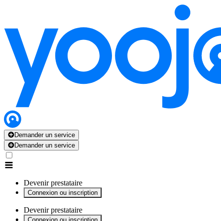
x
x
x
x
x
Demander un service
Demander un service
Devenir prestataire
Connexion ou inscription
Devenir prestataire
Connexion ou inscription