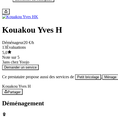
K
Kouakou Yves H
Déménageur
20 €/h
13
Évaluations
5,0
Note sur 5
3
ans chez Yoojo
Demander un service
Ce prestataire propose aussi des services de
,
Petit bricolage
Ménage
Kouakou Yves H
Partager
Déménagement