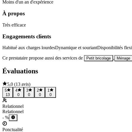
Moins d'un an d'expérience
À propos
Très efficace
Engagements clients
Habitué aux charges lourdes
Dynamique et souriant
Disponibilités flex
Ce prestataire propose aussi des services de
,
Petit bricolage
Ménage
Évaluations
5,0
(
13 avis
)
5
4
3
2
1
13
0
0
0
0
Relationnel
Relationnel
- %
Ponctualité