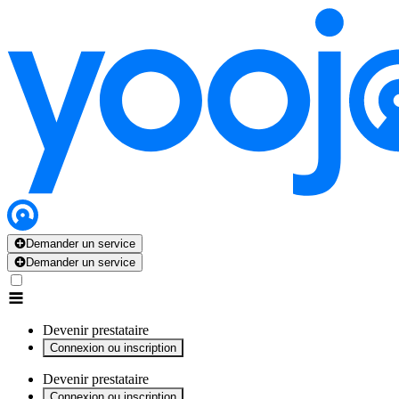
x
x
x
x
x
Demander un service
Demander un service
Devenir prestataire
Connexion ou inscription
Devenir prestataire
Connexion ou inscription