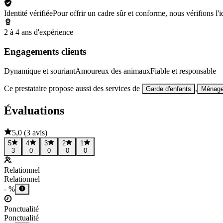
Identité vérifiée
Pour offrir un cadre sûr et conforme, nous vérifions l'ide
2 à 4 ans d'expérience
Engagements clients
Dynamique et souriant
Amoureux des animaux
Fiable et responsable
Ce prestataire propose aussi des services de
,
Garde d'enfants
Ménag
Évaluations
5,0
(
3 avis
)
5
4
3
2
1
3
0
0
0
0
Relationnel
Relationnel
- %
Ponctualité
Ponctualité