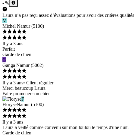
- %
Laura n’a pas reçu assez d’évaluations pour avoir des critères qualités 
M
Michel
Namur
(
5100
)
Il y a 3 ans
Parfait
Garde de chien
G
Ganga
Namur
(
5002
)
Il y a 3 ans
•
Client régulier
Merci beaucoup Laura
Faire promener son chien
F
Floryse
Namur
(
5100
)
Il y a 3 ans
Laura a veillé comme convenu sur mon loulou le temps d'une nuit.
Garde de chien