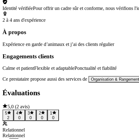
Identité vérifiée
Pour offrir un cadre sûr et conforme, nous vérifions l'ide
2 à 4 ans d'expérience
À propos
Expérience en garde d’animaux et j’ai des clients régulier
Engagements clients
Calme et patient
Flexible et adaptable
Ponctualité et fiabilité
Ce prestataire propose aussi des services de
Organisation & Rangemen
Évaluations
5,0
(
2 avis
)
5
4
3
2
1
2
0
0
0
0
Relationnel
Relationnel