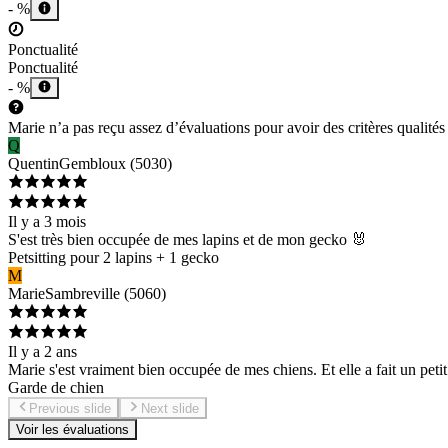
- %
Ponctualité
Ponctualité
- %
Marie n’a pas reçu assez d’évaluations pour avoir des critères qualités 
Q
Quentin
Gembloux
(
5030
)
Il y a 3 mois
S'est très bien occupée de mes lapins et de mon gecko 🐰
Petsitting pour 2 lapins + 1 gecko
M
Marie
Sambreville
(
5060
)
Il y a 2 ans
Marie s'est vraiment bien occupée de mes chiens. Et elle a fait un peti
Garde de chien
Previous slide
Next slide
Voir les évaluations