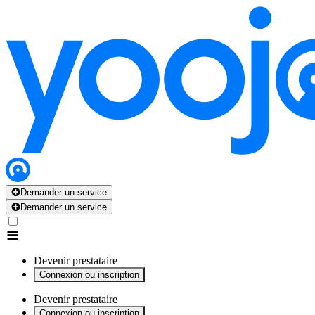
x
x
x
x
x
Demander un service
Demander un service
Devenir prestataire
Connexion ou inscription
Devenir prestataire
Connexion ou inscription