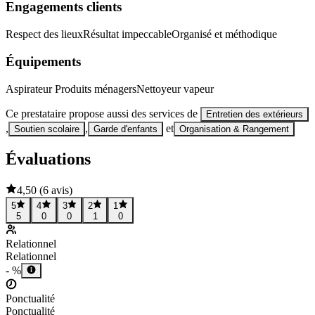
Engagements clients
Respect des lieux
Résultat impeccable
Organisé et méthodique
Équipements
Aspirateur
Produits ménagers
Nettoyeur vapeur
Ce prestataire propose aussi des services de
Entretien des extérieurs
,
,
et
Soutien scolaire
Garde d'enfants
Organisation & Rangement
Évaluations
4,50
(
6 avis
)
5
4
3
2
1
5
0
0
1
0
Relationnel
Relationnel
- %
Ponctualité
Ponctualité