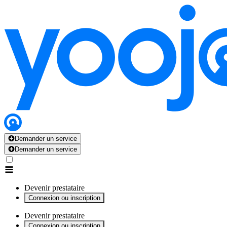
x
x
x
x
x
Demander un service
Demander un service
Devenir prestataire
Connexion ou inscription
Devenir prestataire
Connexion ou inscription