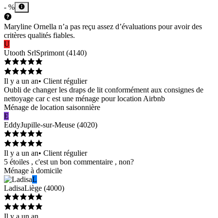
- %
Maryline Ornella n’a pas reçu assez d’évaluations pour avoir des
critères qualités fiables.
U
Utooth Srl
Sprimont
(
4140
)
Il y a un an
•
Client régulier
Oubli de changer les draps de lit conformément aux consignes de
nettoyage car c est une ménage pour location Airbnb
Ménage de location saisonnière
E
Eddy
Jupille-sur-Meuse
(
4020
)
Il y a un an
•
Client régulier
5 étoiles , c'est un bon commentaire , non?
Ménage à domicile
L
Ladisa
Liège
(
4000
)
Il y a un an