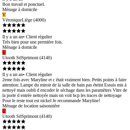
Bon travail et ponctuel.
Ménage à domicile
V
Véronique
Liège
(
4000
)
Il y a un an
•
Client régulier
Très bien pour une première fois.
Ménage à domicile
U
Utooth Srl
Sprimont
(
4140
)
Il y a un an
•
Client régulier
2eme fois avec Maryline et c était vraiment bien. Petits points à faire
attention: Lampe du miroir de la salle de bain pas éteint Essuis mis à
nettoyé mais oubli d encoder le séchage dans les paramètres Vitre de
la porte d entrée nettoyée mais on voit bcp les traces de nettoyage
Pour le reste tout est nickel Je recommande Maryline!
Ménage de location saisonnière
U
Utooth Srl
Sprimont
(
4140
)