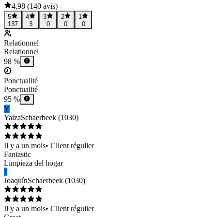
4,98
(
140 avis
)
5
4
3
2
1
137
3
0
0
0
Relationnel
Relationnel
98 %
Ponctualité
Ponctualité
95 %
Y
Yaiza
Schaerbeek
(
1030
)
Il y a un mois
•
Client régulier
Fantastic
Limpieza del hogar
J
Joaquín
Schaerbeek
(
1030
)
Il y a un mois
•
Client régulier