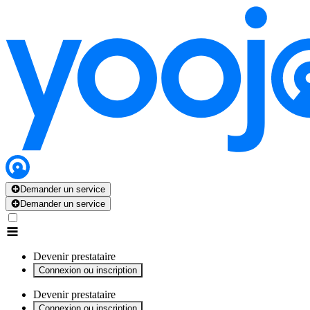
x
x
x
x
x
Demander un service
Demander un service
Devenir prestataire
Connexion ou inscription
Devenir prestataire
Connexion ou inscription