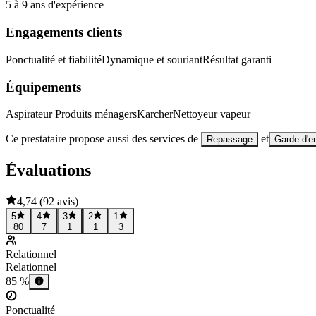
5 à 9 ans d'expérience
Engagements clients
Ponctualité et fiabilité
Dynamique et souriant
Résultat garanti
Équipements
Aspirateur
Produits ménagers
Karcher
Nettoyeur vapeur
Ce prestataire propose aussi des services de
et
Repassage
Garde d'e
Évaluations
4,74
(
92 avis
)
5
4
3
2
1
80
7
1
1
3
Relationnel
Relationnel
85 %
Ponctualité