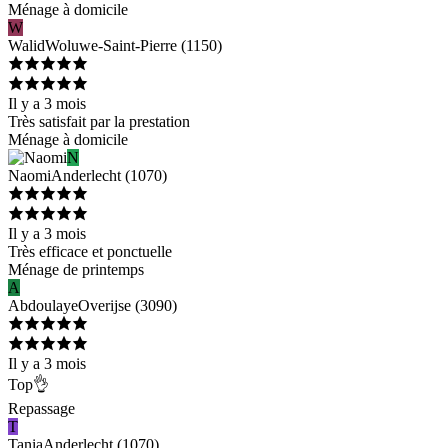
Ménage à domicile
W
Walid
Woluwe-Saint-Pierre
(
1150
)
Il y a 3 mois
Très satisfait par la prestation
Ménage à domicile
N
Naomi
Anderlecht
(
1070
)
Il y a 3 mois
Très efficace et ponctuelle
Ménage de printemps
A
Abdoulaye
Overijse
(
3090
)
Il y a 3 mois
Top👌
Repassage
T
Tania
Anderlecht
(
1070
)