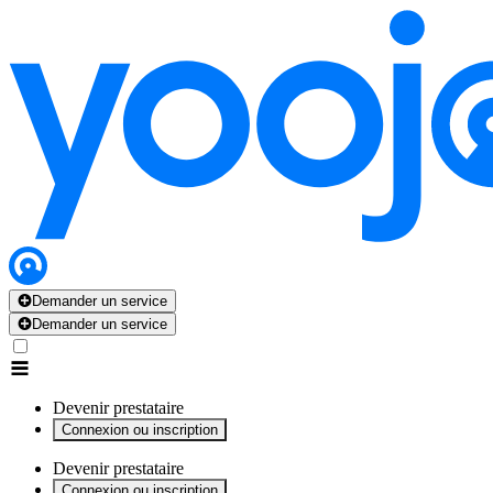
x
x
x
x
x
Demander un service
Demander un service
Devenir prestataire
Connexion ou inscription
Devenir prestataire
Connexion ou inscription