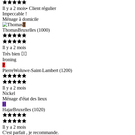
Il y a 2 mois
•
Client régulier
Impeccable !
Ménage à domicile
T
Thomas
Bruxelles
(
1000
)
Il y a 2 mois
Très bien 👍🏻
Ironing
P
Pierre
Woluwe-Saint-Lambert
(
1200
)
Il y a 2 mois
Nickel
Ménage d'état des lieux
H
Hajar
Bruxelles
(
1020
)
Il y a 2 mois
C'est parfait , je recommande.