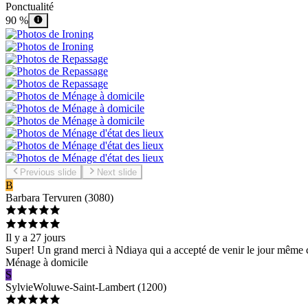
Ponctualité
90 %
Previous slide
Next slide
B
Barbara
Tervuren
(
3080
)
Il y a 27 jours
Super! Un grand merci à Ndiaya qui a accepté de venir le jour même com
Ménage à domicile
S
Sylvie
Woluwe-Saint-Lambert
(
1200
)