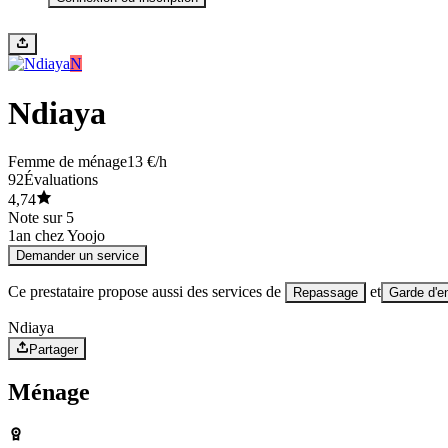
N
Ndiaya
Femme de ménage
13 €/h
92
Évaluations
4,74
Note sur 5
1
an chez Yoojo
Demander un service
Ce prestataire propose aussi des services de
et
Repassage
Garde d'e
Ndiaya
Partager
Ménage