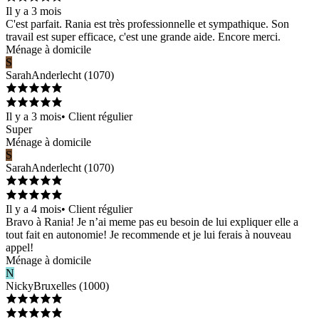
Il y a 3 mois
C'est parfait. Rania est très professionnelle et sympathique. Son
travail est super efficace, c'est une grande aide. Encore merci.
Ménage à domicile
S
Sarah
Anderlecht
(
1070
)
Il y a 3 mois
•
Client régulier
Super
Ménage à domicile
S
Sarah
Anderlecht
(
1070
)
Il y a 4 mois
•
Client régulier
Bravo à Rania! Je n’ai meme pas eu besoin de lui expliquer elle a
tout fait en autonomie! Je recommende et je lui ferais à nouveau
appel!
Ménage à domicile
N
Nicky
Bruxelles
(
1000
)