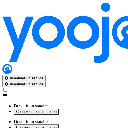
x
x
x
x
x
Demander un service
Demander un service
Devenir prestataire
Connexion ou inscription
Devenir prestataire
Connexion ou inscription