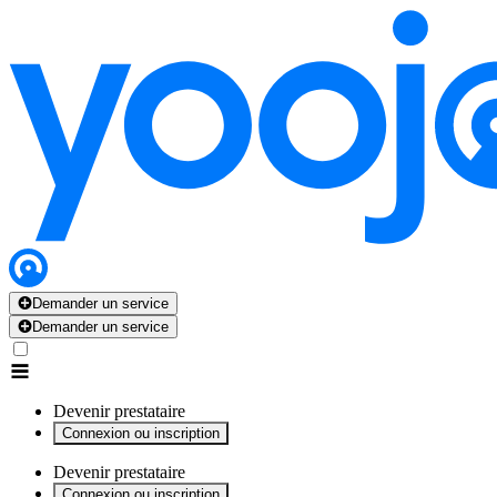
x
x
x
x
x
Demander un service
Demander un service
Devenir prestataire
Connexion ou inscription
Devenir prestataire
Connexion ou inscription