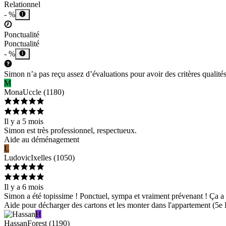
Relationnel
- %
Ponctualité
Ponctualité
- %
Simon n’a pas reçu assez d’évaluations pour avoir des critères qualités
M
Mona
Uccle
(
1180
)
Il y a 5 mois
Simon est très professionnel, respectueux.
Aide au déménagement
L
Ludovic
Ixelles
(
1050
)
Il y a 6 mois
Simon a été topissime ! Ponctuel, sympa et vraiment prévenant ! Ça a ét
Aide pour décharger des cartons et les monter dans l'appartement (5e 
H
Hassan
Forest
(
1190
)