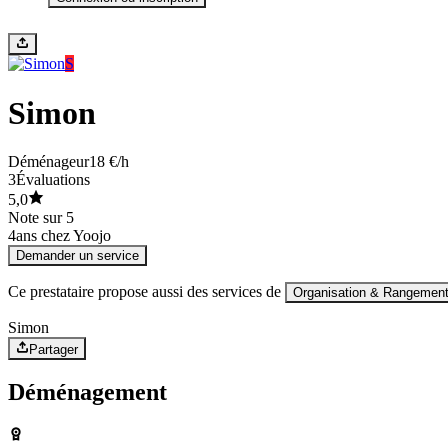
S
Simon
Déménageur
18 €/h
3
Évaluations
5,0
Note sur 5
4
ans chez Yoojo
Demander un service
Ce prestataire propose aussi des services de
Organisation & Rangemen
Simon
Partager
Déménagement