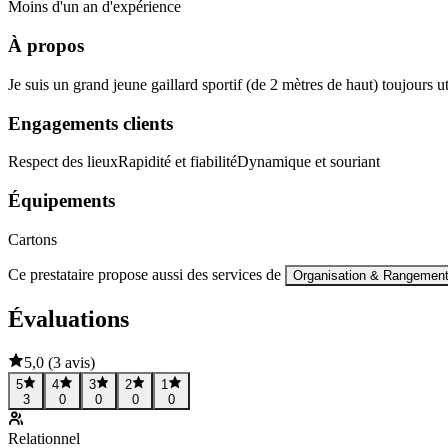
Moins d'un an d'expérience
À propos
Je suis un grand jeune gaillard sportif (de 2 mètres de haut) toujours u
Engagements clients
Respect des lieux
Rapidité et fiabilité
Dynamique et souriant
Équipements
Cartons
Ce prestataire propose aussi des services de
Organisation & Rangemen
Évaluations
5,0
(
3 avis
)
5
4
3
2
1
3
0
0
0
0
Relationnel