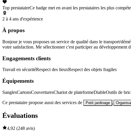
Top prestataire
Ce badge met en avant les prestataires les plus compéte
2 à 4 ans d'expérience
À propos
Bonjour je vous proposes un service de qualité dans le transport/dém
votre satisfaction. Me sélectionner c'est participer au développement 
Engagements clients
Travail en sécurité
Respect des lieux
Respect des objets fragiles
Équipements
Sangles
Cartons
Couvertures
Chariot de plateforme
Diable
Outils de bri
Ce prestataire propose aussi des services de
,
Petit jardinage
Organisa
Évaluations
4,92
(
248 avis
)