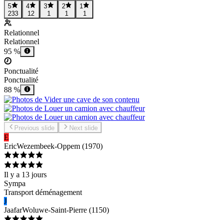
5
4
3
2
1
233
12
1
1
1
Relationnel
Relationnel
95 %
Ponctualité
Ponctualité
88 %
Previous slide
Next slide
E
Eric
Wezembeek-Oppem
(
1970
)
Il y a 13 jours
Sympa
Transport déménagement
J
Jaafar
Woluwe-Saint-Pierre
(
1150
)