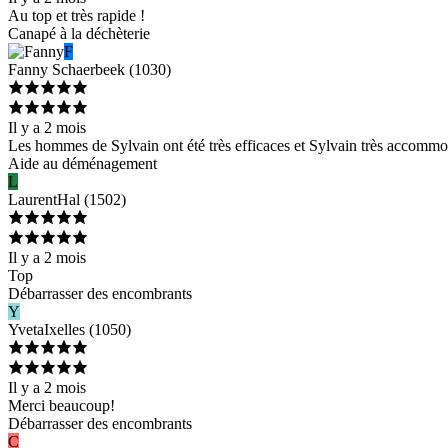
Au top et très rapide !
Canapé à la déchèterie
F
Fanny
Schaerbeek
(
1030
)
Il y a 2 mois
Les hommes de Sylvain ont été très efficaces et Sylvain très accommoda
Aide au déménagement
L
Laurent
Hal
(
1502
)
Il y a 2 mois
Top
Débarrasser des encombrants
Y
Yveta
Ixelles
(
1050
)
Il y a 2 mois
Merci beaucoup!
Débarrasser des encombrants
C