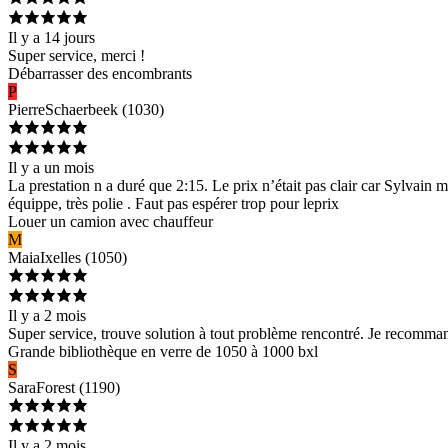
Il y a 14 jours
Super service, merci !
Débarrasser des encombrants
P
Pierre
Schaerbeek
(
1030
)
Il y a un mois
La prestation n a duré que 2:15. Le prix n’était pas clair car Sylvain 
équippe, très polie . Faut pas espérer trop pour leprix
Louer un camion avec chauffeur
M
Maia
Ixelles
(
1050
)
Il y a 2 mois
Super service, trouve solution à tout problème rencontré. Je recomma
Grande bibliothèque en verre de 1050 à 1000 bxl
S
Sara
Forest
(
1190
)
Il y a 2 mois