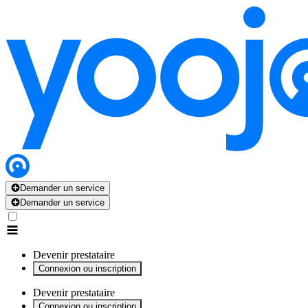
x
x
x
x
x
Demander un service
Demander un service
Devenir prestataire
Connexion ou inscription
Devenir prestataire
Connexion ou inscription