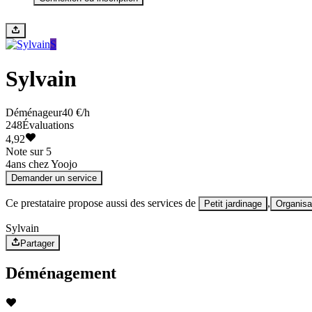
S
Sylvain
Déménageur
40 €/h
248
Évaluations
4,92
Note sur 5
4
ans chez Yoojo
Demander un service
Ce prestataire propose aussi des services de
,
Petit jardinage
Organisa
Sylvain
Partager
Déménagement