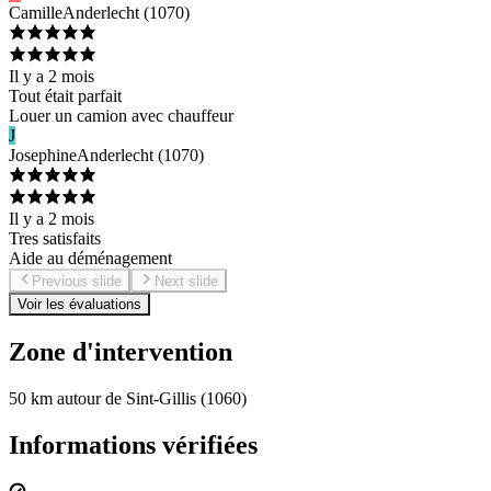
Camille
Anderlecht
(
1070
)
Il y a 2 mois
Tout était parfait
Louer un camion avec chauffeur
J
Josephine
Anderlecht
(
1070
)
Il y a 2 mois
Tres satisfaits
Aide au déménagement
Previous slide
Next slide
Voir les évaluations
Zone d'intervention
50 km autour de Sint-Gillis (1060)
Informations vérifiées