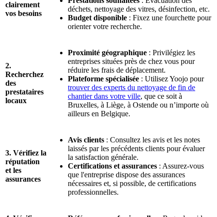
Prestations souhaitées
: Évacuation des
clairement
déchets, nettoyage des vitres, désinfection, etc.
vos besoins
Budget disponible
: Fixez une fourchette pour
orienter votre recherche.
Proximité géographique
: Privilégiez les
entreprises situées près de chez vous pour
2.
réduire les frais de déplacement.
Recherchez
Plateforme spécialisée
: Utilisez Yoojo pour
des
trouver des experts du nettoyage de fin de
prestataires
chantier dans votre ville
, que ce soit à
locaux
Bruxelles, à Liège, à Ostende ou n’importe où
ailleurs en Belgique.
Avis clients
: Consultez les avis et les notes
laissés par les précédents clients pour évaluer
3. Vérifiez la
la satisfaction générale.
réputation
Certifications et assurances
: Assurez-vous
et les
que l'entreprise dispose des assurances
assurances
nécessaires et, si possible, de certifications
professionnelles.