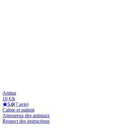
Amina
10 €/h
5,0
(7 avis)
Calme et patient
Amoureux des animaux
Respect des instructions