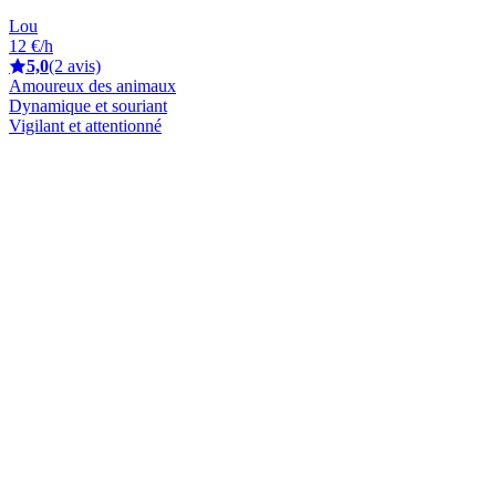
Lou
12 €/h
5,0
(2 avis)
Amoureux des animaux
Dynamique et souriant
Vigilant et attentionné