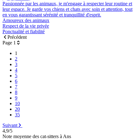
Passionnée par les animaux, je m'engage à respecter leur routine et
leur espace. Je garde vos chiens et chats avec soin et attention, tout
en vous garantissant sérénité et tranquillité d'esprit.
Amoureux des animaux
Respect de la vie privée
Ponctualité et fiabilité
Précédent
Page 1
1
2
3
4
5
6
7
8
9
10
20
35
Suivant
4,9/5
Note moyenne des cat-sitters à Ans