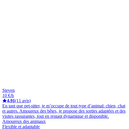
Steven
10 €/h
4,91
(11 avis)
En tant que pet-sitter, je m’occupe de tout type d’animal: chien, chat
et autres. Amoureux des bêtes, je propose des sorties adaptées et des
visites rassurantes, tout en restant dynamique et disponible.
Amoureux des animaux
Flexible et adaptable