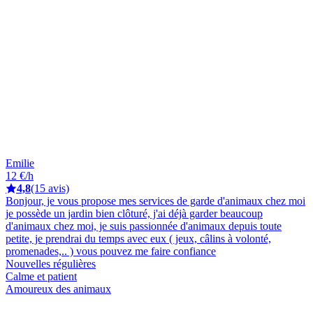
Emilie
12 €/h
4,8
(15 avis)
Bonjour, je vous propose mes services de garde d'animaux chez moi
je possède un jardin bien clôturé, j'ai déjà garder beaucoup
d'animaux chez moi, je suis passionnée d'animaux depuis toute
petite, je prendrai du temps avec eux ( jeux, câlins à volonté,
promenades,.. ) vous pouvez me faire confiance
Nouvelles régulières
Calme et patient
Amoureux des animaux