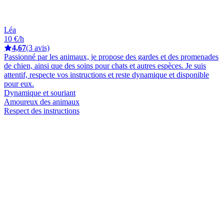
Léa
10 €/h
4,67
(3 avis)
Passionné par les animaux, je propose des gardes et des promenades
de chien, ainsi que des soins pour chats et autres espèces. Je suis
attentif, respecte vos instructions et reste dynamique et disponible
pour eux.
Dynamique et souriant
Amoureux des animaux
Respect des instructions