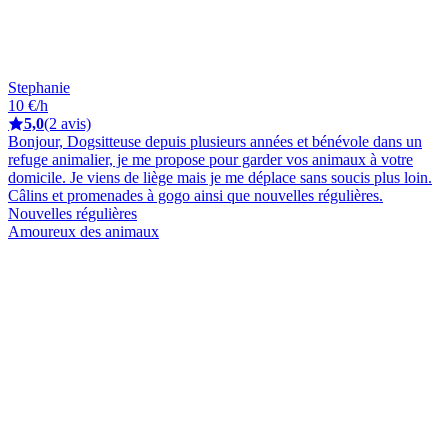
Stephanie
10 €/h
5,0
(2 avis)
Bonjour, Dogsitteuse depuis plusieurs années et bénévole dans un
refuge animalier, je me propose pour garder vos animaux à votre
domicile. Je viens de liège mais je me déplace sans soucis plus loin.
Câlins et promenades à gogo ainsi que nouvelles régulières.
Nouvelles régulières
Amoureux des animaux