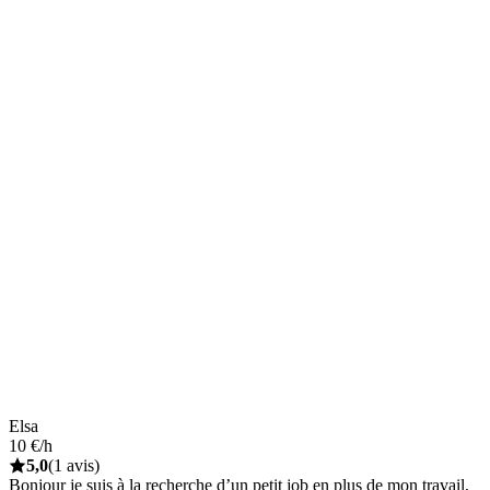
Elsa
10 €/h
5,0
(1 avis)
Bonjour je suis à la recherche d’un petit job en plus de mon travail,