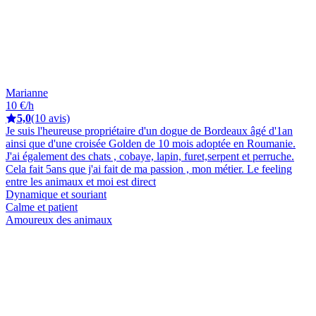
Marianne
10 €/h
5,0
(10 avis)
Je suis l'heureuse propriétaire d'un dogue de Bordeaux âgé d'1an
ainsi que d'une croisée Golden de 10 mois adoptée en Roumanie.
J'ai également des chats , cobaye, lapin, furet,serpent et perruche.
Cela fait 5ans que j'ai fait de ma passion , mon métier. Le feeling
entre les animaux et moi est direct
Dynamique et souriant
Calme et patient
Amoureux des animaux