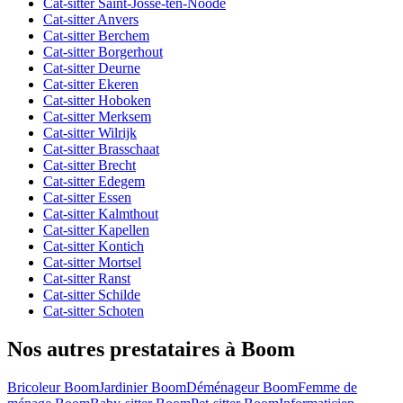
Cat-sitter Saint-Josse-ten-Noode
Cat-sitter Anvers
Cat-sitter Berchem
Cat-sitter Borgerhout
Cat-sitter Deurne
Cat-sitter Ekeren
Cat-sitter Hoboken
Cat-sitter Merksem
Cat-sitter Wilrijk
Cat-sitter Brasschaat
Cat-sitter Brecht
Cat-sitter Edegem
Cat-sitter Essen
Cat-sitter Kalmthout
Cat-sitter Kapellen
Cat-sitter Kontich
Cat-sitter Mortsel
Cat-sitter Ranst
Cat-sitter Schilde
Cat-sitter Schoten
Nos autres prestataires à Boom
Bricoleur Boom
Jardinier Boom
Déménageur Boom
Femme de