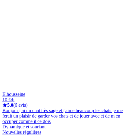
Elhousseine
10 €/h
5,0
(6 avis)
Bonjour j ai un chat très sage et j'aime beaucoup les chats je me
ferait un plaisir de garder vos chats et de jouer avec et de m en
occuper comme il ce dois
Dynamique et souriant
Nouvelles régulières