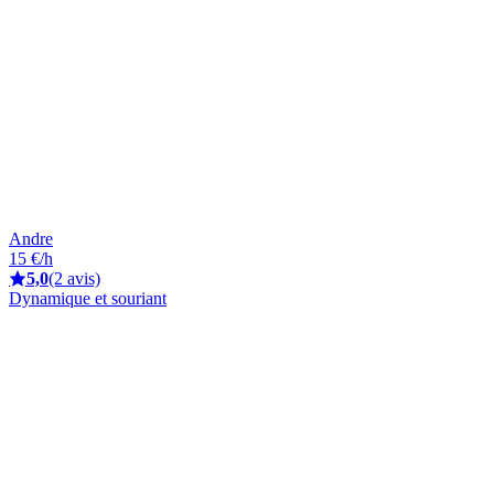
Andre
15 €/h
5,0
(2 avis)
Dynamique et souriant