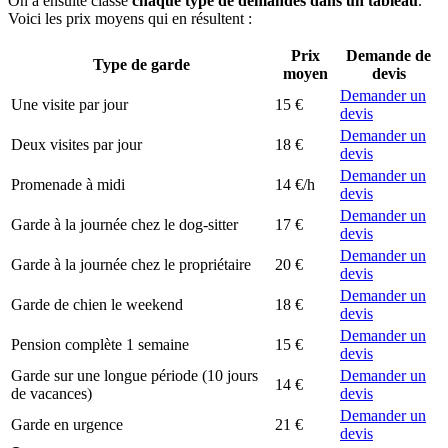
On a ensuite classé
chaque type de demandes dans un tableau
.
Voici les prix moyens qui en résultent :
Prix
Demande de
Type de garde
moyen
devis
Demander un
Une visite par jour
15 €
devis
Demander un
Deux visites par jour
18 €
devis
Demander un
Promenade à midi
14 €/h
devis
Demander un
Garde à la journée chez le dog-sitter
17 €
devis
Demander un
Garde à la journée chez le propriétaire
20 €
devis
Demander un
Garde de chien le weekend
18 €
devis
Demander un
Pension complète 1 semaine
15 €
devis
Garde sur une longue période (10 jours
Demander un
14 €
de vacances)
devis
Demander un
Garde en urgence
21 €
devis