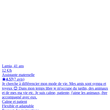
Lamia, 41 ans
12 €/h
Assistante maternelle
4,57
(7 avis)
Je cherche à différencier mon mode de vie. Mes amis sont sympa et
joyeux 😊 Dans mon temps libre je m'occupe du jardin, des animaux
et de mes ma vie etc. Je suis calme, patiente, j'aime les animaux, être
accompagné avec eux.
Calme et patient
Flexible et adaptable