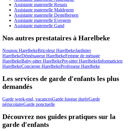
Assistante maternelle Renaix
Assistante maternelle Maldegem
Assistante maternelle Destelbergen
Assistante maternelle Evergem
Assistante maternelle Gand
Nos autres prestataires à Harelbeke
Nounou Harelbeke
Bricoleur Harelbeke
Jardinier
Harelbeke
Déménageur Harelbeke
Femme de ménage
Harelbeke
Baby-sitter Harelbeke
Pet-sitter Harelbeke
Informaticien
Harelbeke
Concierge Harelbeke
Professeur Harelbeke
Les services de garde d'enfants les plus
demandés
Garde week-end, vacances
Garde longue durée
Garde
périscolaire
Garde ponctuelle
Découvrez nos guides pratiques sur la
garde d'enfants