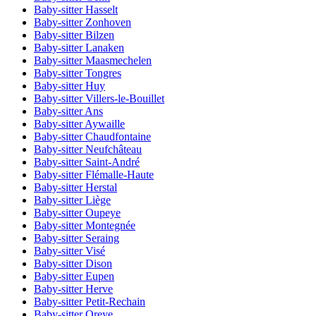
Baby-sitter Hasselt
Baby-sitter Zonhoven
Baby-sitter Bilzen
Baby-sitter Lanaken
Baby-sitter Maasmechelen
Baby-sitter Tongres
Baby-sitter Huy
Baby-sitter Villers-le-Bouillet
Baby-sitter Ans
Baby-sitter Aywaille
Baby-sitter Chaudfontaine
Baby-sitter Neufchâteau
Baby-sitter Saint-André
Baby-sitter Flémalle-Haute
Baby-sitter Herstal
Baby-sitter Liège
Baby-sitter Oupeye
Baby-sitter Montegnée
Baby-sitter Seraing
Baby-sitter Visé
Baby-sitter Dison
Baby-sitter Eupen
Baby-sitter Herve
Baby-sitter Petit-Rechain
Baby-sitter Oreye