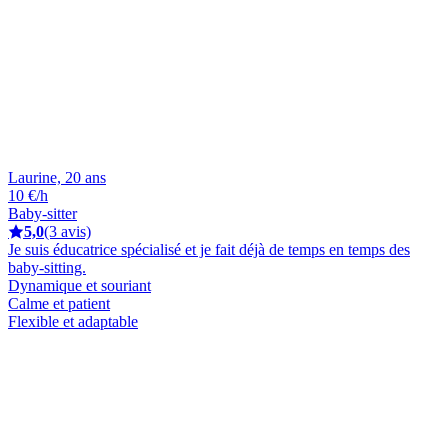
Laurine, 20 ans
10 €/h
Baby-sitter
5,0
(3 avis)
Je suis éducatrice spécialisé et je fait déjà de temps en temps des
baby-sitting.
Dynamique et souriant
Calme et patient
Flexible et adaptable