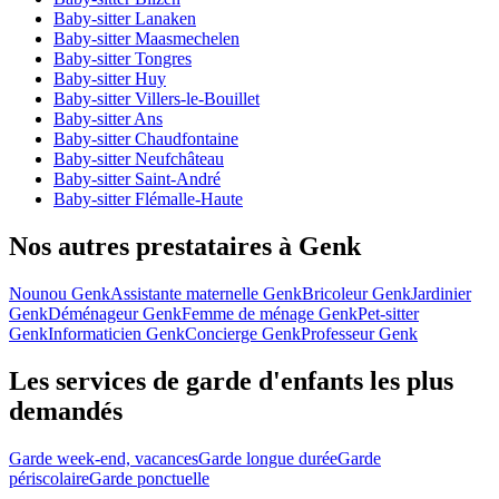
Baby-sitter Lanaken
Baby-sitter Maasmechelen
Baby-sitter Tongres
Baby-sitter Huy
Baby-sitter Villers-le-Bouillet
Baby-sitter Ans
Baby-sitter Chaudfontaine
Baby-sitter Neufchâteau
Baby-sitter Saint-André
Baby-sitter Flémalle-Haute
Nos autres prestataires à Genk
Nounou Genk
Assistante maternelle Genk
Bricoleur Genk
Jardinier
Genk
Déménageur Genk
Femme de ménage Genk
Pet-sitter
Genk
Informaticien Genk
Concierge Genk
Professeur Genk
Les services de garde d'enfants les plus
demandés
Garde week-end, vacances
Garde longue durée
Garde
périscolaire
Garde ponctuelle