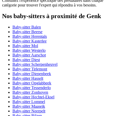
Consultez l'expérience spécifique des prestataires dans chaque
catégorie pour trouver l'expert qui répondra à vos besoins.
Nos baby-sitters à proximité de Genk
Baby-sitter Balen
Baby-sitter Beerse
Baby-sitter Herentals
Baby-sitter Kasterlee
Baby-sitter Mol
Baby-sitter Westerlo
Baby-sitter Aarschot
Baby-sitter Diest
Baby-sitter Scherpenheuvel
Baby-sitter Tirlemont
Baby-sitter Diepenbeek
Baby-sitter Hasselt
Baby-sitter Opglabbeek
Baby-sitter Tessenderlo
Baby-sitter Zonhoven
Baby-sitter Hechtel-Eksel
Baby-sitter Lommel
Baby-sitter Maaseik
Baby-sitter Neerpelt
Baby-sitter Bilzen