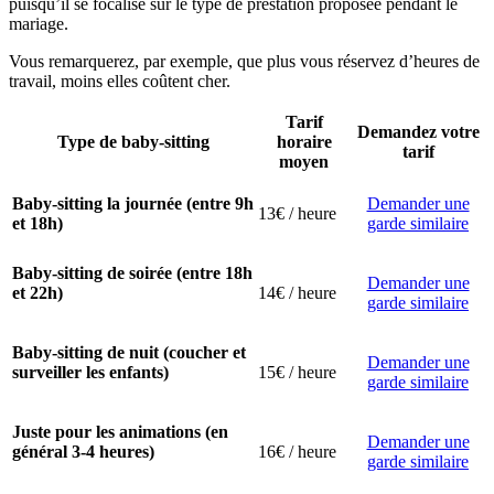
puisqu’il se focalise sur le type de prestation proposée pendant le
mariage.
Vous remarquerez, par exemple, que plus vous réservez d’heures de
travail, moins elles coûtent cher.
Tarif
Demandez votre
Type de baby-sitting
horaire
tarif
moyen
Baby-sitting la journée (entre 9h
Demander une
13€ / heure
et 18h)
garde similaire
Baby-sitting de soirée (entre 18h
Demander une
et 22h)
14€ / heure
garde similaire
Baby-sitting de nuit (coucher et
Demander une
surveiller les enfants)
15€ / heure
garde similaire
Juste pour les animations (en
Demander une
général 3-4 heures)
16€ / heure
garde similaire