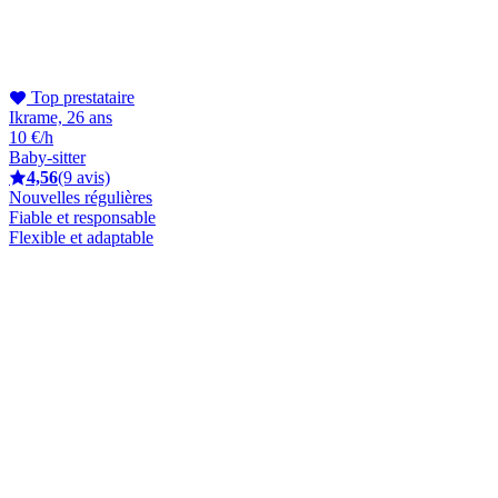
Top prestataire
Ikrame, 26 ans
10 €/h
Baby-sitter
4,56
(9 avis)
Nouvelles régulières
Fiable et responsable
Flexible et adaptable