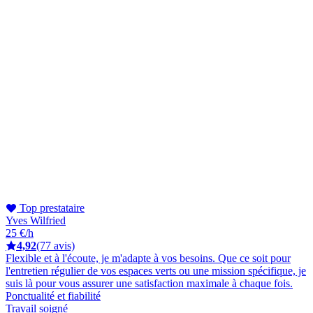
Top prestataire
Yves Wilfried
25 €/h
4,92
(77 avis)
Flexible et à l'écoute, je m'adapte à vos besoins. Que ce soit pour
l'entretien régulier de vos espaces verts ou une mission spécifique, je
suis là pour vous assurer une satisfaction maximale à chaque fois.
Ponctualité et fiabilité
Travail soigné