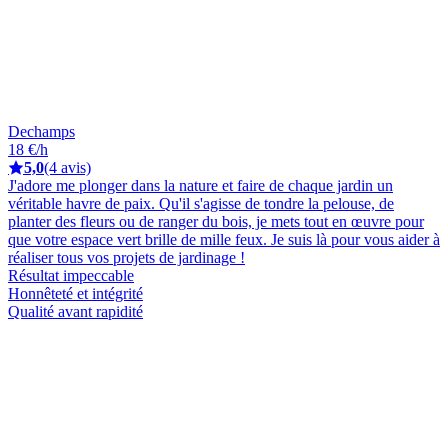
Dechamps
18 €/h
5,0
(4 avis)
J'adore me plonger dans la nature et faire de chaque jardin un
véritable havre de paix. Qu'il s'agisse de tondre la pelouse, de
planter des fleurs ou de ranger du bois, je mets tout en œuvre pour
que votre espace vert brille de mille feux. Je suis là pour vous aider à
réaliser tous vos projets de jardinage !
Résultat impeccable
Honnêteté et intégrité
Qualité avant rapidité