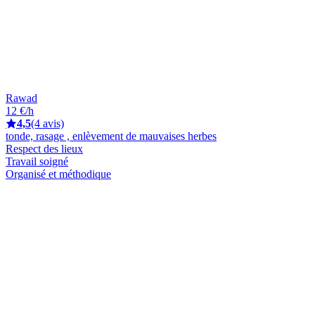
Rawad
12 €/h
4,5
(4 avis)
tonde, rasage , enlèvement de mauvaises herbes
Respect des lieux
Travail soigné
Organisé et méthodique