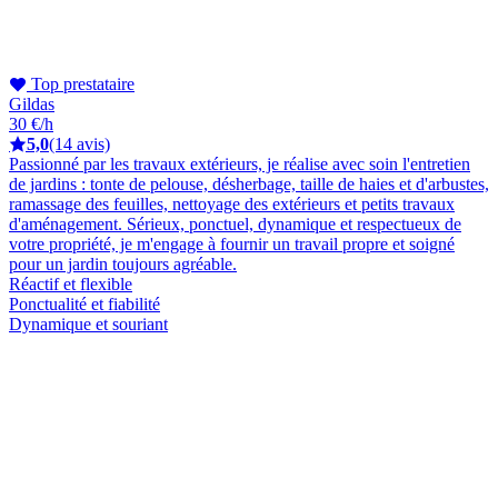
Top prestataire
Gildas
30 €/h
5,0
(14 avis)
Passionné par les travaux extérieurs, je réalise avec soin l'entretien
de jardins : tonte de pelouse, désherbage, taille de haies et d'arbustes,
ramassage des feuilles, nettoyage des extérieurs et petits travaux
d'aménagement. Sérieux, ponctuel, dynamique et respectueux de
votre propriété, je m'engage à fournir un travail propre et soigné
pour un jardin toujours agréable.
Réactif et flexible
Ponctualité et fiabilité
Dynamique et souriant