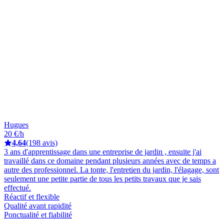
Hugues
20 €/h
4,64
(198 avis)
3 ans d'apprentissage dans une entreprise de jardin , ensuite j'ai
travaillé dans ce domaine pendant plusieurs années avec de temps a
autre des professionnel. La tonte, l'entretien du jardin, l'élagage, sont
seulement une petite partie de tous les petits travaux que je sais
effectué.
Réactif et flexible
Qualité avant rapidité
Ponctualité et fiabilité