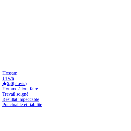
Hossam
14 €/h
5,0
(2 avis)
Homme à tout faire
Travail soigné
Résultat impeccable
Ponctualité et fiabilité