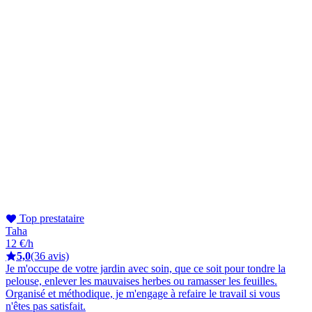
Top prestataire
Taha
12 €/h
5,0
(36 avis)
Je m'occupe de votre jardin avec soin, que ce soit pour tondre la
pelouse, enlever les mauvaises herbes ou ramasser les feuilles.
Organisé et méthodique, je m'engage à refaire le travail si vous
n'êtes pas satisfait.