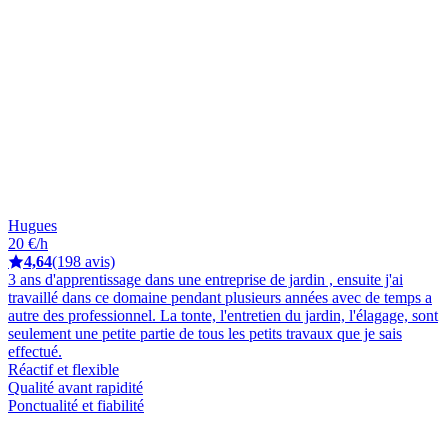
Hugues
20 €/h
4,64
(198 avis)
3 ans d'apprentissage dans une entreprise de jardin , ensuite j'ai
travaillé dans ce domaine pendant plusieurs années avec de temps a
autre des professionnel. La tonte, l'entretien du jardin, l'élagage, sont
seulement une petite partie de tous les petits travaux que je sais
effectué.
Réactif et flexible
Qualité avant rapidité
Ponctualité et fiabilité