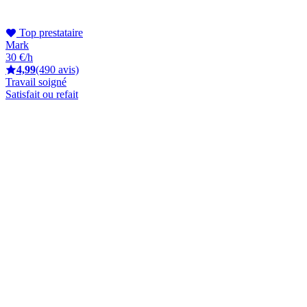
Top prestataire
Mark
30 €/h
4,99
(490 avis)
Travail soigné
Satisfait ou refait