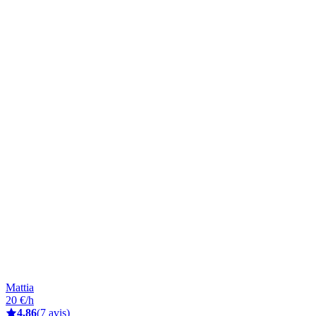
Mattia
20 €/h
4,86
(7 avis)