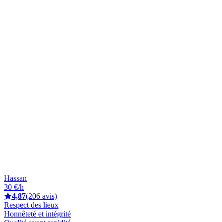
Hassan
30 €/h
4,87
(206 avis)
Respect des lieux
Honnêteté et intégrité