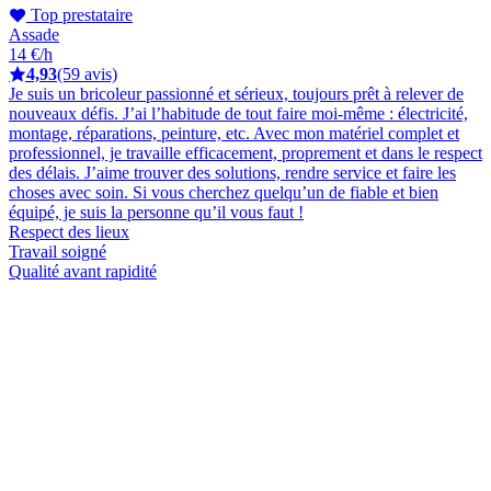
Top prestataire
Assade
14 €/h
4,93
(59 avis)
Je suis un bricoleur passionné et sérieux, toujours prêt à relever de
nouveaux défis. J’ai l’habitude de tout faire moi-même : électricité,
montage, réparations, peinture, etc. Avec mon matériel complet et
professionnel, je travaille efficacement, proprement et dans le respect
des délais. J’aime trouver des solutions, rendre service et faire les
choses avec soin. Si vous cherchez quelqu’un de fiable et bien
équipé, je suis la personne qu’il vous faut !
Respect des lieux
Travail soigné
Qualité avant rapidité