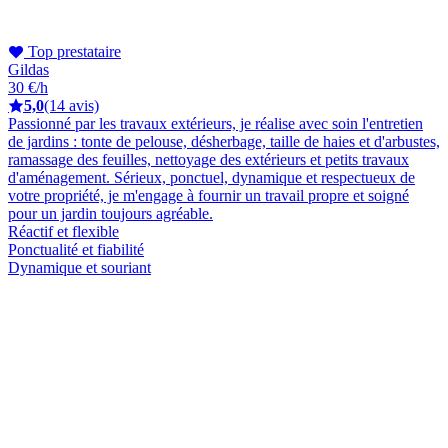
Top prestataire
Gildas
30 €/h
5,0
(14 avis)
Passionné par les travaux extérieurs, je réalise avec soin l'entretien
de jardins : tonte de pelouse, désherbage, taille de haies et d'arbustes,
ramassage des feuilles, nettoyage des extérieurs et petits travaux
d'aménagement. Sérieux, ponctuel, dynamique et respectueux de
votre propriété, je m'engage à fournir un travail propre et soigné
pour un jardin toujours agréable.
Réactif et flexible
Ponctualité et fiabilité
Dynamique et souriant