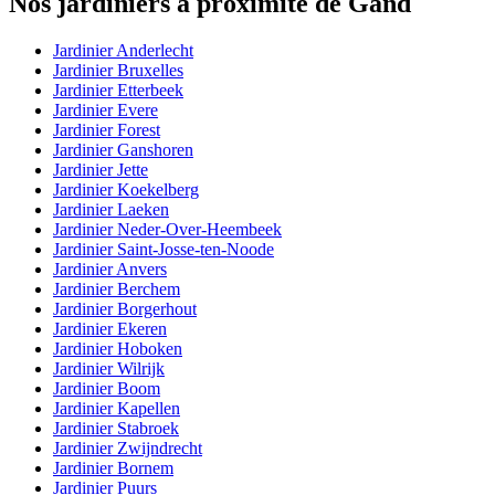
Nos jardiniers à proximité de Gand
Jardinier Anderlecht
Jardinier Bruxelles
Jardinier Etterbeek
Jardinier Evere
Jardinier Forest
Jardinier Ganshoren
Jardinier Jette
Jardinier Koekelberg
Jardinier Laeken
Jardinier Neder-Over-Heembeek
Jardinier Saint-Josse-ten-Noode
Jardinier Anvers
Jardinier Berchem
Jardinier Borgerhout
Jardinier Ekeren
Jardinier Hoboken
Jardinier Wilrijk
Jardinier Boom
Jardinier Kapellen
Jardinier Stabroek
Jardinier Zwijndrecht
Jardinier Bornem
Jardinier Puurs