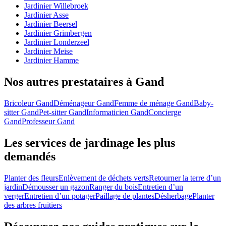
Jardinier Willebroek
Jardinier Asse
Jardinier Beersel
Jardinier Grimbergen
Jardinier Londerzeel
Jardinier Meise
Jardinier Hamme
Nos autres prestataires à Gand
Bricoleur Gand
Déménageur Gand
Femme de ménage Gand
Baby-
sitter Gand
Pet-sitter Gand
Informaticien Gand
Concierge
Gand
Professeur Gand
Les services de jardinage les plus
demandés
Planter des fleurs
Enlèvement de déchets verts
Retourner la terre d’un
jardin
Démousser un gazon
Ranger du bois
Entretien d’un
verger
Entretien d’un potager
Paillage de plantes
Désherbage
Planter
des arbres fruitiers