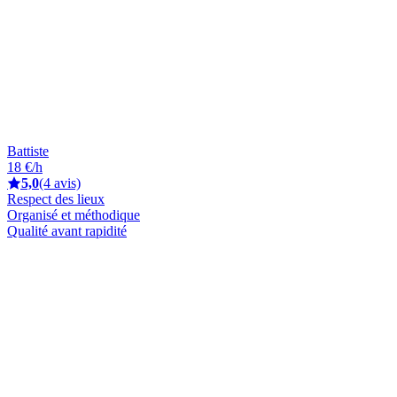
Battiste
18 €/h
5,0
(4 avis)
Respect des lieux
Organisé et méthodique
Qualité avant rapidité