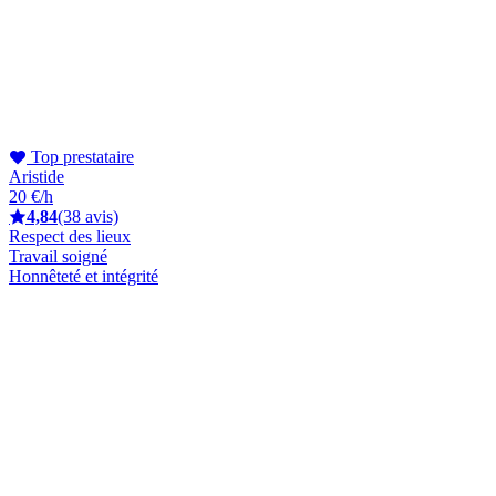
Top prestataire
Aristide
20 €/h
4,84
(38 avis)
Respect des lieux
Travail soigné
Honnêteté et intégrité