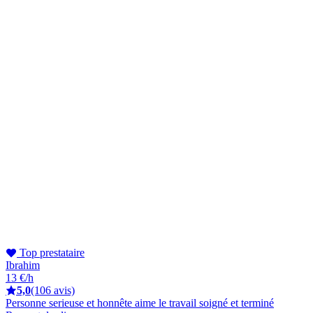
Top prestataire
Ibrahim
13 €/h
5,0
(106 avis)
Personne serieuse et honnête aime le travail soigné et terminé