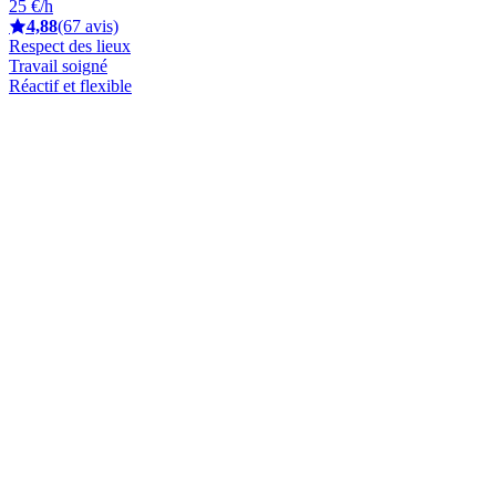
25 €/h
4,88
(67 avis)
Respect des lieux
Travail soigné
Réactif et flexible