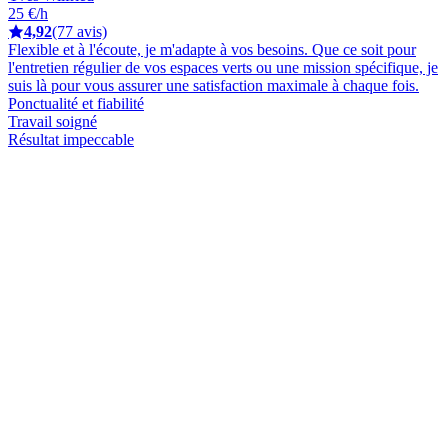
25 €/h
4,92
(77 avis)
Flexible et à l'écoute, je m'adapte à vos besoins. Que ce soit pour
l'entretien régulier de vos espaces verts ou une mission spécifique, je
suis là pour vous assurer une satisfaction maximale à chaque fois.
Ponctualité et fiabilité
Travail soigné
Résultat impeccable