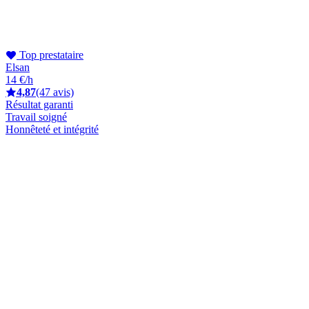
Top prestataire
Elsan
14 €/h
4,87
(47 avis)
Résultat garanti
Travail soigné
Honnêteté et intégrité