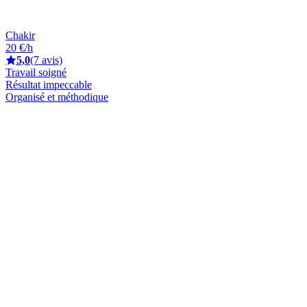
Chakir
20 €/h
5,0
(7 avis)
Travail soigné
Résultat impeccable
Organisé et méthodique