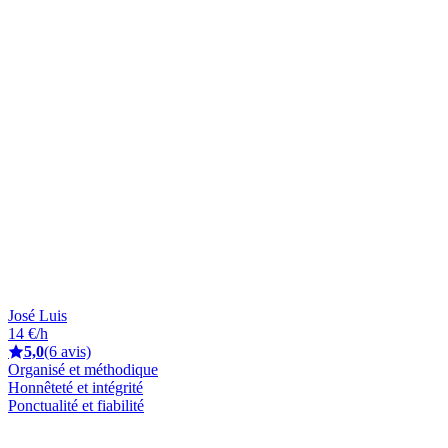
José Luis
14 €/h
5,0
(6 avis)
Organisé et méthodique
Honnêteté et intégrité
Ponctualité et fiabilité