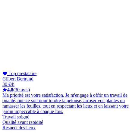
Top prestataire
Gilbert Bertrand
30 €/h
4,8
(30 avis)
Ma priorité est votre satisfaction. Je m'engage à offrir un travail de
qualité, que ce soit pour tondre la pelouse, arroser vos plantes ou
ramasser les feuilles, tout en respectant les lieux et en laissant votre
jardin impeccable à chaque fois.
Travail soigné
Qualité avant rapidité
Respect des lieux