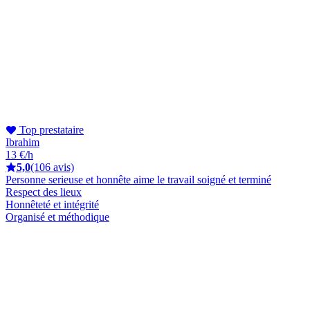
Top prestataire
Ibrahim
13 €/h
5,0
(106 avis)
Personne serieuse et honnête aime le travail soigné et terminé
Respect des lieux
Honnêteté et intégrité
Organisé et méthodique