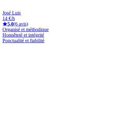
José Luis
14 €/h
5,0
(6 avis)
Organisé et méthodique
Honnêteté et intégrité
Ponctualité et fiabilité