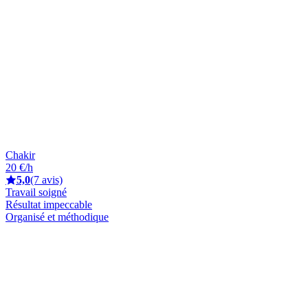
Chakir
20 €/h
5,0
(7 avis)
Travail soigné
Résultat impeccable
Organisé et méthodique