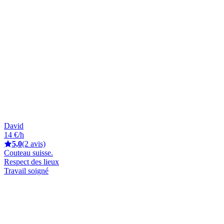
David
14 €/h
5,0
(2 avis)
Couteau suisse.
Respect des lieux
Travail soigné