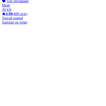
Top prestataire
Mark
30 €/h
4,99
(490 avis)
Travail soigné
Satisfait ou refait