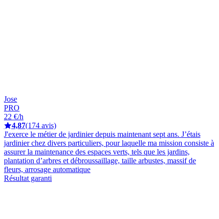
Jose
PRO
22 €/h
4,87
(174 avis)
J'exerce le métier de jardinier depuis maintenant sept ans. J’étais
jardinier chez divers particuliers, pour laquelle ma mission consiste à
assurer la maintenance des espaces verts, tels que les jardins,
plantation d’arbres et débroussaillage, taille arbustes, massif de
fleurs, arrosage automatique
Résultat garanti