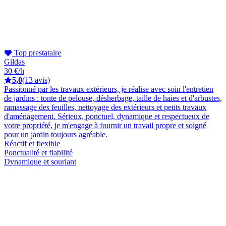
Top prestataire
Gildas
30 €/h
5,0
(13 avis)
Passionné par les travaux extérieurs, je réalise avec soin l'entretien
de jardins : tonte de pelouse, désherbage, taille de haies et d'arbustes,
ramassage des feuilles, nettoyage des extérieurs et petits travaux
d'aménagement. Sérieux, ponctuel, dynamique et respectueux de
votre propriété, je m'engage à fournir un travail propre et soigné
pour un jardin toujours agréable.
Réactif et flexible
Ponctualité et fiabilité
Dynamique et souriant