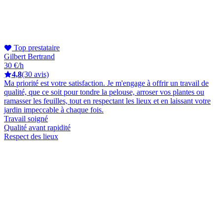
Top prestataire
Gilbert Bertrand
30 €/h
4,8
(30 avis)
Ma priorité est votre satisfaction. Je m'engage à offrir un travail de
qualité, que ce soit pour tondre la pelouse, arroser vos plantes ou
ramasser les feuilles, tout en respectant les lieux et en laissant votre
jardin impeccable à chaque fois.
Travail soigné
Qualité avant rapidité
Respect des lieux