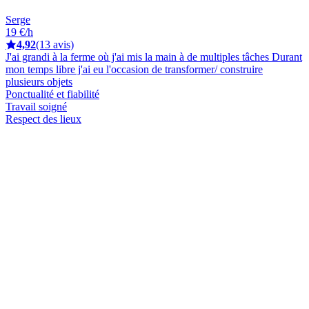
Serge
19 €/h
4,92
(13 avis)
J'ai grandi à la ferme où j'ai mis la main à de multiples tâches Durant
mon temps libre j'ai eu l'occasion de transformer/ construire
plusieurs objets
Ponctualité et fiabilité
Travail soigné
Respect des lieux