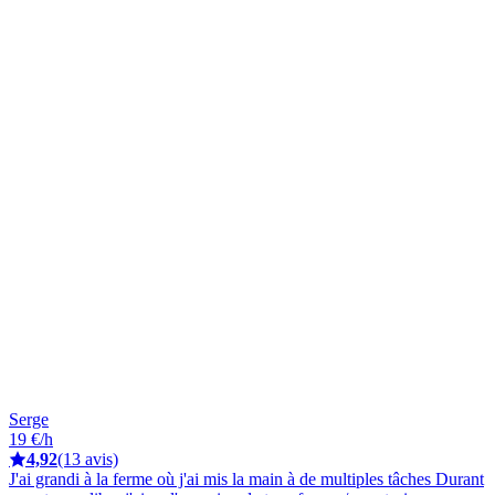
Serge
19 €/h
4,92
(13 avis)
J'ai grandi à la ferme où j'ai mis la main à de multiples tâches Durant