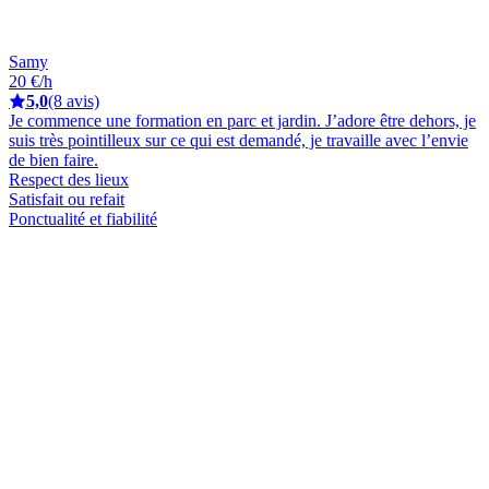
Samy
20 €/h
5,0
(8 avis)
Je commence une formation en parc et jardin. J’adore être dehors, je
suis très pointilleux sur ce qui est demandé, je travaille avec l’envie
de bien faire.
Respect des lieux
Satisfait ou refait
Ponctualité et fiabilité