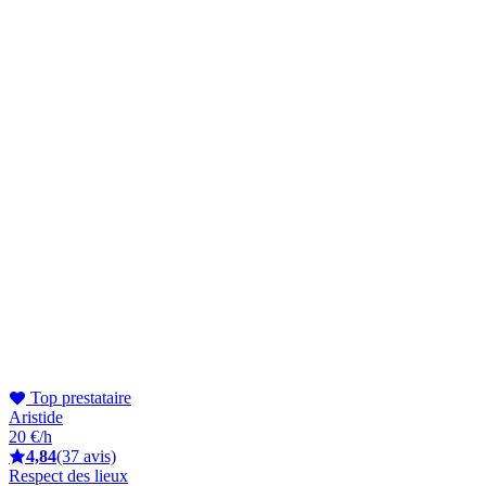
Top prestataire
Aristide
20 €/h
4,84
(37 avis)
Respect des lieux