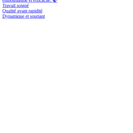
enthousiasme et efficacité. 🍃
Travail soigné
Qualité avant rapidité
Dynamique et souriant