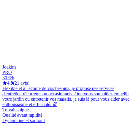
Joakim
PRO
30 €/h
4,9
(21 avis)
Flexible et à l'écoute de vos besoins, je propose des services
d'entretien récurrents ou occasionnels. Que vous souhaitiez embellir
votre jardin ou entretenir vos massifs, je suis là pour vous aider avec
enthousiasme et efficacité. 🍃
Travail soigné
Qualité avant rapidité
Dynamique et souriant