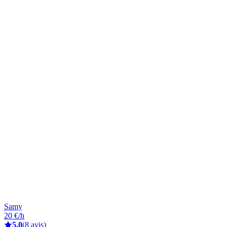
Samy
20 €/h
5,0
(8 avis)