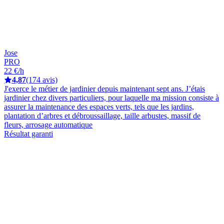
Jose
PRO
22 €/h
4,87
(174 avis)
J'exerce le métier de jardinier depuis maintenant sept ans. J’étais
jardinier chez divers particuliers, pour laquelle ma mission consiste à
assurer la maintenance des espaces verts, tels que les jardins,
plantation d’arbres et débroussaillage, taille arbustes, massif de
fleurs, arrosage automatique
Résultat garanti