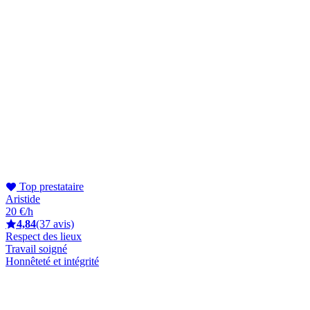
Top prestataire
Aristide
20 €/h
4,84
(37 avis)
Respect des lieux
Travail soigné
Honnêteté et intégrité