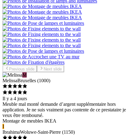
Previous slide
Next slide
M
Melissa
Bruxelles
(
1000
)
Il y a 4 jours
Meuble mal monté demande d’argent supplémentaire hors
application. Je ne suis vraiment pas contente de ce prestataire je
veux être remboursé.
Montage de meubles IKEA
I
Ibrahima
Woluwe-Saint-Pierre
(
1150
)