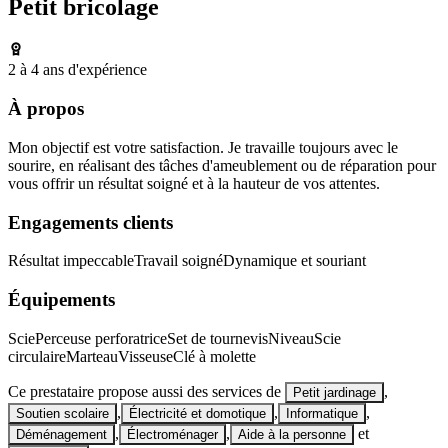
Petit bricolage
2 à 4 ans d'expérience
À propos
Mon objectif est votre satisfaction. Je travaille toujours avec le
sourire, en réalisant des tâches d'ameublement ou de réparation pour
vous offrir un résultat soigné et à la hauteur de vos attentes.
Engagements clients
Résultat impeccable
Travail soigné
Dynamique et souriant
Équipements
Scie
Perceuse perforatrice
Set de tournevis
Niveau
Scie
circulaire
Marteau
Visseuse
Clé à molette
Ce prestataire propose aussi des services de
,
Petit jardinage
,
,
,
Soutien scolaire
Électricité et domotique
Informatique
,
,
et
Déménagement
Électroménager
Aide à la personne