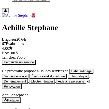
A
Achille Stephane
Bricoleur
20 €/h
67
Évaluations
4,88
Note sur 5
1
an chez Yoojo
Demander un service
Ce prestataire propose aussi des services de
,
Petit jardinage
,
,
,
Soutien scolaire
Électricité et domotique
Informatique
,
,
et
Déménagement
Électroménager
Aide à la personne
Rénovation
Achille Stephane
Partager