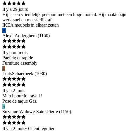
Il y a 29 jours
Hij is een vriendelijk persoon met een hoge moraal. Hij maakte zijn
werk snel en meesterlijk af.
IKEA meubels in elkaar zetten
A
Alexia
Auderghem
(
1160
)
Il y a un mois
Paefeig et rapide
Furniture assembly
L
Loris
Schaerbeek
(
1030
)
Il y a 2 mois
Merci pour le travail !
Pose de taque Gaz
S
Suzanne
Woluwe-Saint-Pierre
(
1150
)
Il y a 2 mois
•
Client régulier