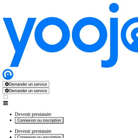
x
x
x
x
x
Demander un service
Demander un service
Devenir prestataire
Connexion ou inscription
Devenir prestataire
Connexion ou inscription