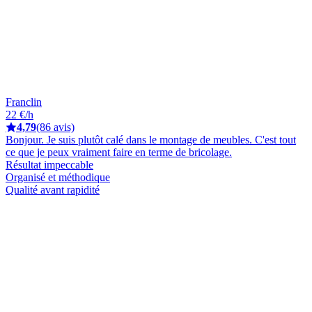
Franclin
22 €/h
4,79
(86 avis)
Bonjour. Je suis plutôt calé dans le montage de meubles. C'est tout
ce que je peux vraiment faire en terme de bricolage.
Résultat impeccable
Organisé et méthodique
Qualité avant rapidité