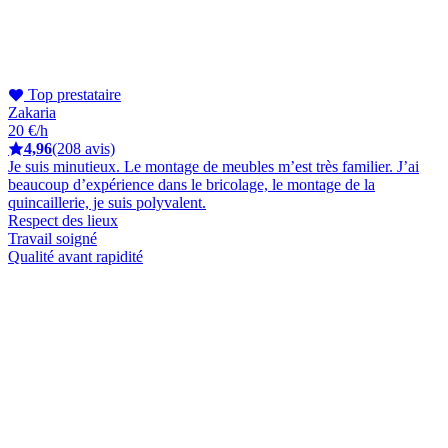
Top prestataire
Zakaria
20 €/h
4,96
(208 avis)
Je suis minutieux. Le montage de meubles m’est très familier. J’ai
beaucoup d’expérience dans le bricolage, le montage de la
quincaillerie, je suis polyvalent.
Respect des lieux
Travail soigné
Qualité avant rapidité