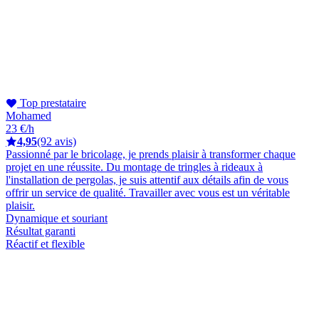
Top prestataire
Mohamed
23 €/h
4,95
(92 avis)
Passionné par le bricolage, je prends plaisir à transformer chaque
projet en une réussite. Du montage de tringles à rideaux à
l'installation de pergolas, je suis attentif aux détails afin de vous
offrir un service de qualité. Travailler avec vous est un véritable
plaisir.
Dynamique et souriant
Résultat garanti
Réactif et flexible