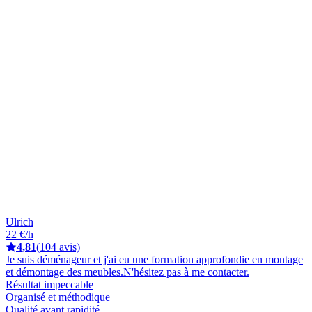
Ulrich
22 €/h
4,81
(104 avis)
Je suis déménageur et j'ai eu une formation approfondie en montage
et démontage des meubles.N'hésitez pas à me contacter.
Résultat impeccable
Organisé et méthodique
Qualité avant rapidité