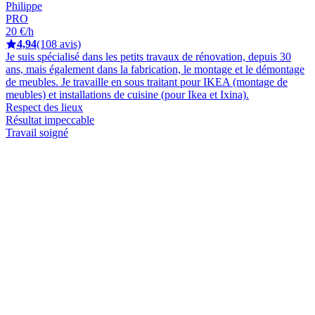
Philippe
PRO
20 €/h
4,94
(108 avis)
Je suis spécialisé dans les petits travaux de rénovation, depuis 30
ans, mais également dans la fabrication, le montage et le démontage
de meubles. Je travaille en sous traitant pour IKEA (montage de
meubles) et installations de cuisine (pour Ikea et Ixina).
Respect des lieux
Résultat impeccable
Travail soigné