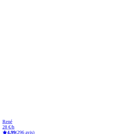
René
28 €/h
4,99
(296 avis)