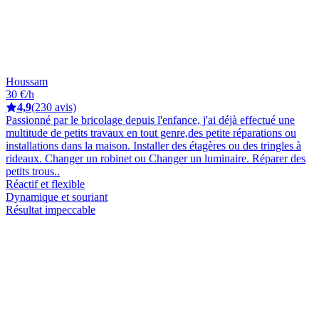
Houssam
30 €/h
4,9
(230 avis)
Passionné par le bricolage depuis l'enfance, j'ai déjà effectué une
multitude de petits travaux en tout genre,des petite réparations ou
installations dans la maison. Installer des étagères ou des tringles à
rideaux. Changer un robinet ou Changer un luminaire. Réparer des
petits trous..
Réactif et flexible
Dynamique et souriant
Résultat impeccable