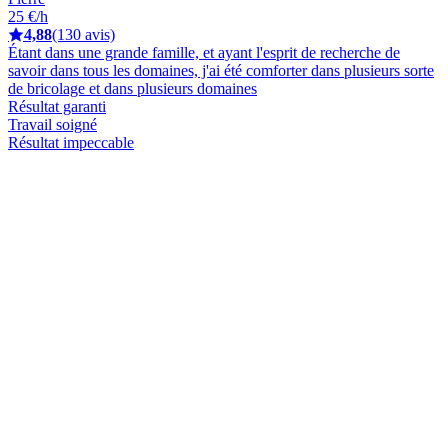
25 €/h
4,88
(130 avis)
Étant dans une grande famille, et ayant l'esprit de recherche de
savoir dans tous les domaines, j'ai été comforter dans plusieurs sorte
de bricolage et dans plusieurs domaines
Résultat garanti
Travail soigné
Résultat impeccable