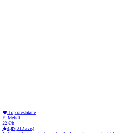
Top prestataire
El Mehdi
22 €/h
4,87
(212 avis)