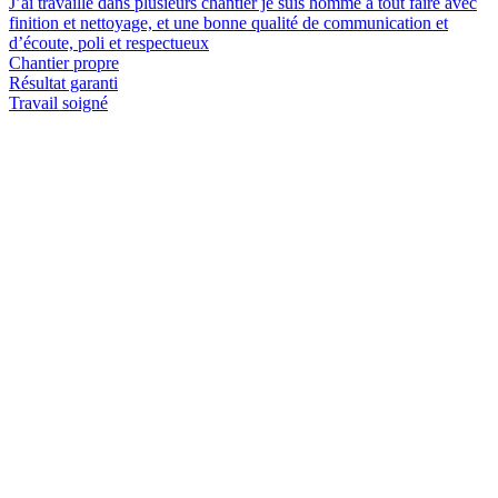
J’ai travaillé dans plusieurs chantier je suis homme a tout faire avec
finition et nettoyage, et une bonne qualité de communication et
d’écoute, poli et respectueux
Chantier propre
Résultat garanti
Travail soigné