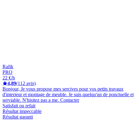
Rafik
PRO
22 €/h
4,89
(112 avis)
Bonjour, Je vous propose mes sercives pour vos petits travaux
d'interieur et montage de meuble. Je suis quelqu'un de ponctuelle et
serviable. N'hisitez pas a me. Contacter
Satisfait ou refait
Résultat impeccable
Résultat garanti