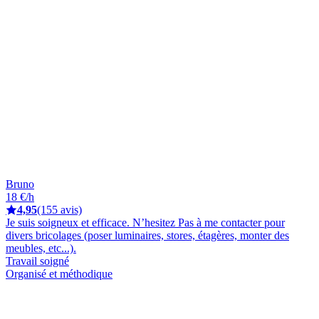
Bruno
18 €/h
4,95
(155 avis)
Je suis soigneux et efficace. N’hesitez Pas à me contacter pour
divers bricolages (poser luminaires, stores, étagères, monter des
meubles, etc...).
Travail soigné
Organisé et méthodique