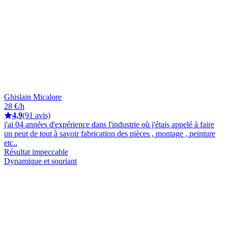
Ghislain Micalore
28 €/h
4,9
(91 avis)
j'ai 04 années d'expérience dans l'industrie où j'étais appelé à faire
un peut de tout à savoir fabrication des pièces , montage , peinture
etc..
Résultat impeccable
Dynamique et souriant