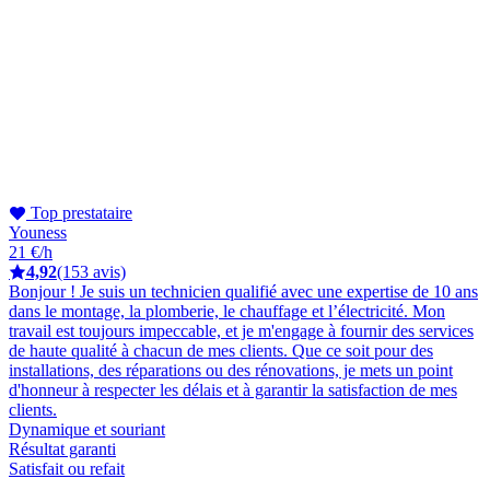
Top prestataire
Youness
21 €/h
4,92
(153 avis)
Bonjour ! Je suis un technicien qualifié avec une expertise de 10 ans
dans le montage, la plomberie, le chauffage et l’électricité. Mon
travail est toujours impeccable, et je m'engage à fournir des services
de haute qualité à chacun de mes clients. Que ce soit pour des
installations, des réparations ou des rénovations, je mets un point
d'honneur à respecter les délais et à garantir la satisfaction de mes
clients.
Dynamique et souriant
Résultat garanti
Satisfait ou refait