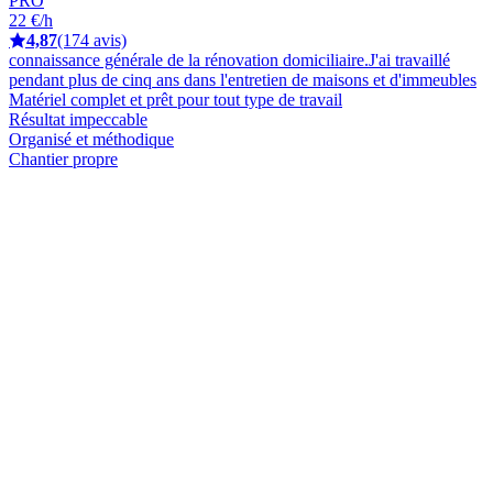
PRO
22 €/h
4,87
(174 avis)
connaissance générale de la rénovation domiciliaire.J'ai travaillé
pendant plus de cinq ans dans l'entretien de maisons et d'immeubles
Matériel complet et prêt pour tout type de travail
Résultat impeccable
Organisé et méthodique
Chantier propre