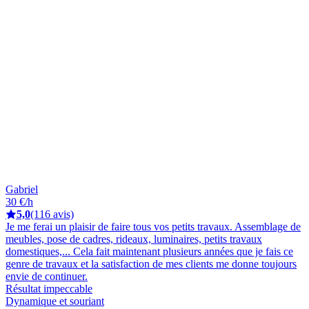
Gabriel
30 €/h
5,0
(116 avis)
Je me ferai un plaisir de faire tous vos petits travaux. Assemblage de
meubles, pose de cadres, rideaux, luminaires, petits travaux
domestiques,... Cela fait maintenant plusieurs années que je fais ce
genre de travaux et la satisfaction de mes clients me donne toujours
envie de continuer.
Résultat impeccable
Dynamique et souriant