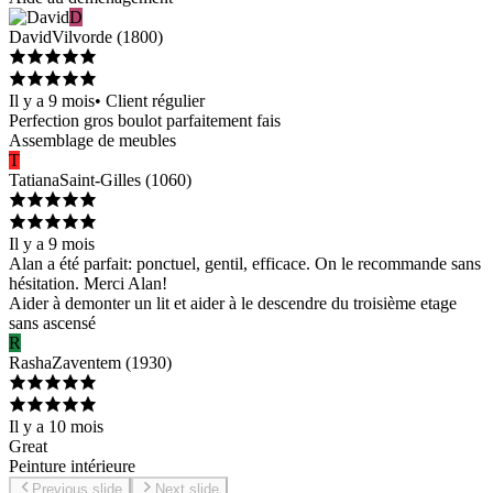
D
David
Vilvorde
(
1800
)
Il y a 9 mois
•
Client régulier
Perfection gros boulot parfaitement fais
Assemblage de meubles
T
Tatiana
Saint-Gilles
(
1060
)
Il y a 9 mois
Alan a été parfait: ponctuel, gentil, efficace. On le recommande sans
hésitation. Merci Alan!
Aider à demonter un lit et aider à le descendre du troisième etage
sans ascensé
R
Rasha
Zaventem
(
1930
)
Il y a 10 mois
Great
Peinture intérieure
Previous slide
Next slide