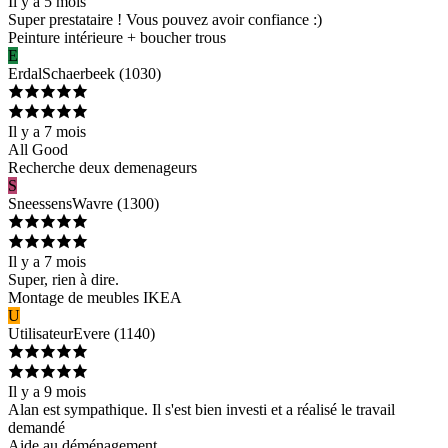
Il y a 5 mois
Super prestataire ! Vous pouvez avoir confiance :)
Peinture intérieure + boucher trous
E
Erdal
Schaerbeek
(
1030
)
Il y a 7 mois
All Good
Recherche deux demenageurs
S
Sneessens
Wavre
(
1300
)
Il y a 7 mois
Super, rien à dire.
Montage de meubles IKEA
U
Utilisateur
Evere
(
1140
)
Il y a 9 mois
Alan est sympathique. Il s'est bien investi et a réalisé le travail
demandé
Aide au déménagement