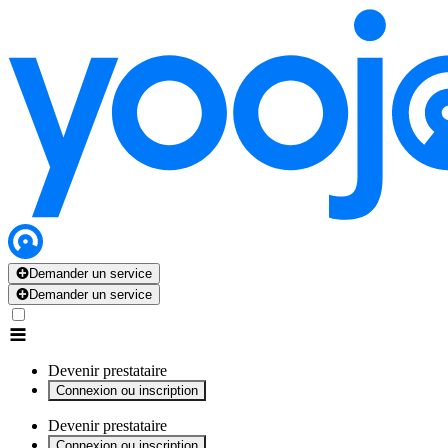
x
x
x
x
x
Demander un service
Demander un service
Devenir prestataire
Connexion ou inscription
Devenir prestataire
Connexion ou inscription