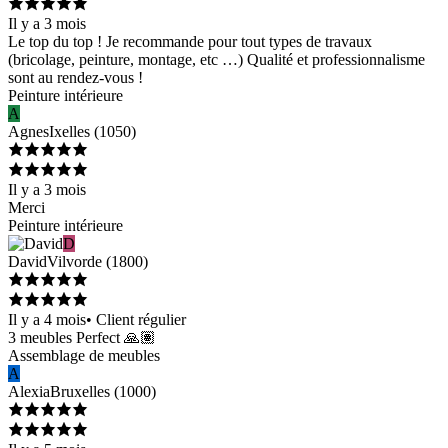
Il y a 3 mois
Le top du top ! Je recommande pour tout types de travaux
(bricolage, peinture, montage, etc …) Qualité et professionnalisme
sont au rendez-vous !
Peinture intérieure
A
Agnes
Ixelles
(
1050
)
Il y a 3 mois
Merci
Peinture intérieure
D
David
Vilvorde
(
1800
)
Il y a 4 mois
•
Client régulier
3 meubles Perfect 🙏🏽
Assemblage de meubles
A
Alexia
Bruxelles
(
1000
)