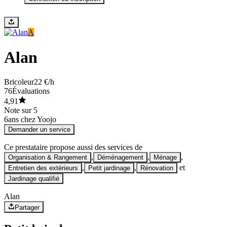
A
Alan
Bricoleur
22 €/h
76
Évaluations
4,91
Note sur 5
6
ans chez Yoojo
Demander un service
Ce prestataire propose aussi des services de
,
,
,
Organisation & Rangement
Déménagement
Ménage
,
,
et
Entretien des extérieurs
Petit jardinage
Rénovation
Jardinage qualifié
Alan
Partager