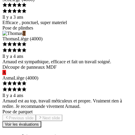
Il y a 3 ans
Efficace , ponctuel, super materiel
Pose de plinthes
T
Thomas
Liège
(
4000
)
Il y a 4 ans
Arnaud est sympathique, efficace et fait un travail soigné.
Découpe de panneaux MDF
A
Asma
Liège
(
4000
)
Il y a 4 ans
Arnaud est au top, travail méticuleux et propre. Vraiment rien à
redire. Je recommande vivement Arnaud.
Pose de parquet
Previous slide
Next slide
Voir les évaluations