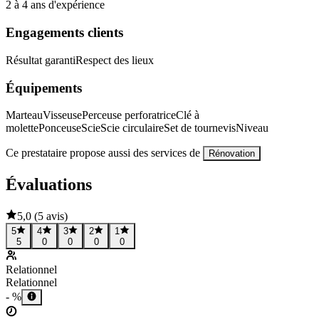
2 à 4 ans d'expérience
Engagements clients
Résultat garanti
Respect des lieux
Équipements
Marteau
Visseuse
Perceuse perforatrice
Clé à
molette
Ponceuse
Scie
Scie circulaire
Set de tournevis
Niveau
Ce prestataire propose aussi des services de
Rénovation
Évaluations
5,0
(
5 avis
)
5
4
3
2
1
5
0
0
0
0
Relationnel
Relationnel
- %