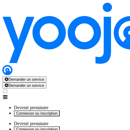
x
x
x
x
x
Demander un service
Demander un service
Devenir prestataire
Connexion ou inscription
Devenir prestataire
Connexion ou inscription