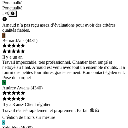
Ponctualité
Ponctualité
- %
Arnaud n’a pas reçu assez d’évaluations pour avoir des critères
qualités fiables.
B
Bernard
Ans
(
4431
)
Il y a un an
Travail impeccable, très professionnel. Chantier bien rangé et
nettoyé au final. Arnaud est venu avec tout un ensemble d'outils. Il a
fourni des petites fournitures gracieusement. Bon contact également.
Pose de parquet
A
Audrey
Awans
(
4340
)
Il y a 3 ans
•
Client régulier
Travail réalisé rapidement et proprement. Parfait 😁👍
Création de tiroirs sur mesure
S
Seb
Liège
(
4000
)