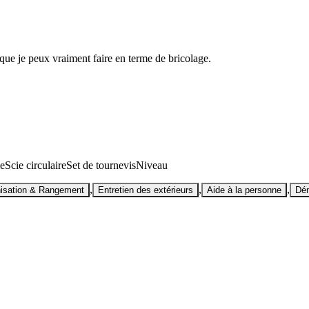
 que je peux vraiment faire en terme de bricolage.
ie
Scie circulaire
Set de tournevis
Niveau
,
,
,
isation & Rangement
Entretien des extérieurs
Aide à la personne
Dé