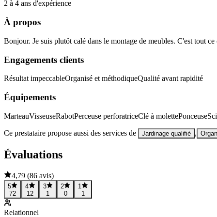
2 à 4 ans d'expérience
À propos
Bonjour. Je suis plutôt calé dans le montage de meubles. C'est tout ce
Engagements clients
Résultat impeccable
Organisé et méthodique
Qualité avant rapidité
Équipements
Marteau
Visseuse
Rabot
Perceuse perforatrice
Clé à molette
Ponceuse
Sc
Ce prestataire propose aussi des services de
,
Jardinage qualifié
Organ
Évaluations
4,79
(
86 avis
)
5
4
3
2
1
72
12
1
0
1
Relationnel