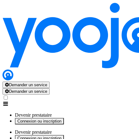
x
x
x
x
x
Demander un service
Demander un service
Devenir prestataire
Connexion ou inscription
Devenir prestataire
Connexion ou inscription