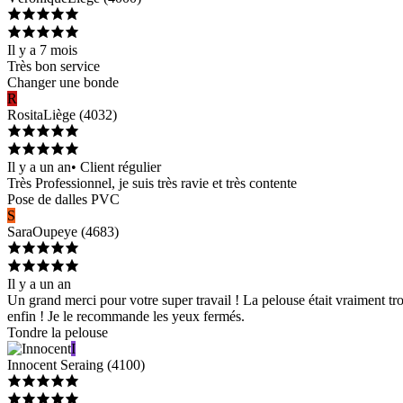
Il y a 7 mois
Très bon service
Changer une bonde
R
Rosita
Liège
(
4032
)
Il y a un an
•
Client régulier
Très Professionnel, je suis très ravie et très contente
Pose de dalles PVC
S
Sara
Oupeye
(
4683
)
Il y a un an
Un grand merci pour votre super travail ! La pelouse était vraiment trop 
enfin ! Je le recommande les yeux fermés.
Tondre la pelouse
I
Innocent
Seraing
(
4100
)