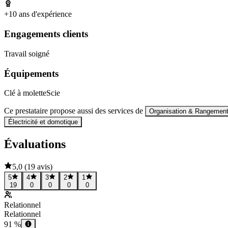
+10 ans d'expérience
Engagements clients
Travail soigné
Équipements
Clé à molette
Scie
Ce prestataire propose aussi des services de
Organisation & Rangemen
Électricité et domotique
Évaluations
5,0
(
19 avis
)
5
4
3
2
1
19
0
0
0
0
Relationnel
Relationnel
91 %