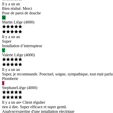
Il y a un an
Bien réalisé. Merci
Pose de paroi de douche
M
Martin
Liège
(
4000
)
Il y a un an
Super
Installation d’interrupteur
V
Valerie
Liège
(
4000
)
Il y a un an
Super, je recommande. Ponctuel, soigne, sympathique, tout etait parfai
Plomberie
S
Stephane
Liège
(
4000
)
Il y a un an
•
Client régulier
rien à dire. Super efficace et super gentil.
Analyse/expertise d'une installation electrique