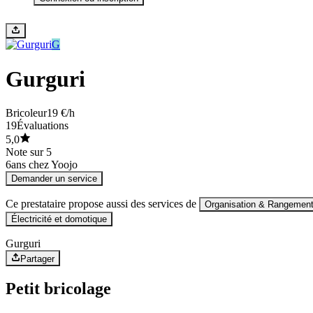
G
Gurguri
Bricoleur
19 €/h
19
Évaluations
5,0
Note sur 5
6
ans chez Yoojo
Demander un service
Ce prestataire propose aussi des services de
Organisation & Rangemen
Électricité et domotique
Gurguri
Partager
Petit bricolage