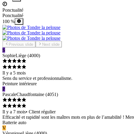
Ponctualité
Ponctualité
100 %
Previous slide
Next slide
S
Sophie
Liège
(
4000
)
Il y a 5 mois
Sens du service et professionnalisme.
Peinture intérieure
P
Pascale
Chaudfontaine
(
4051
)
Il y a 7 mois
•
Client régulier
Efficacité et rapidité sont les maîtres mots en plus de l’amabilité ! Me
Batterie auto
V
Véronique
Liège
(
4000
)