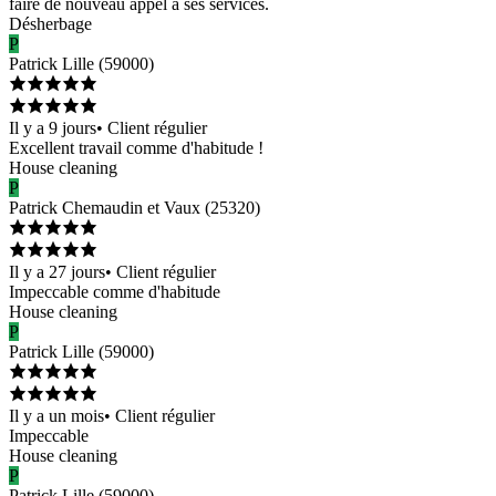
faire de nouveau appel à ses services.
Désherbage
P
Patrick
Lille
(
59000
)
Il y a 9 jours
•
Client régulier
Excellent travail comme d'habitude !
House cleaning
P
Patrick
Chemaudin et Vaux
(
25320
)
Il y a 27 jours
•
Client régulier
Impeccable comme d'habitude
House cleaning
P
Patrick
Lille
(
59000
)
Il y a un mois
•
Client régulier
Impeccable
House cleaning
P
Patrick
Lille
(
59000
)