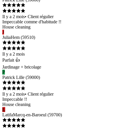
Il y a 2 mois
•
Client régulier
Impeccable comme d'habitude !!
House cleaning
J
Julia
Hem
(
59510
)
Il y a 2 mois
Parfait 👍
Jardinage + bricolage
P
Patrick
Lille
(
59000
)
Il y a 2 mois
•
Client régulier
Impeccable !!
House cleaning
L
Latifa
Marcq-en-Baroeul
(
59700
)