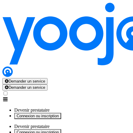
x
x
x
x
x
Demander un service
Demander un service
Devenir prestataire
Connexion ou inscription
Devenir prestataire
Connexion ou inscription