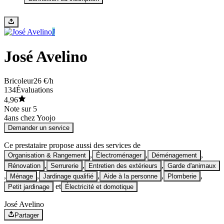
J
José Avelino
Bricoleur
26 €/h
134
Évaluations
4,96
Note sur 5
4
ans chez Yoojo
Demander un service
Ce prestataire propose aussi des services de
,
,
,
Organisation & Rangement
Électroménager
Déménagement
,
,
,
Rénovation
Serrurerie
Entretien des extérieurs
Garde d'animaux
,
,
,
,
,
Ménage
Jardinage qualifié
Aide à la personne
Plomberie
et
Petit jardinage
Électricité et domotique
José Avelino
Partager