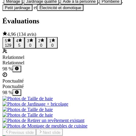
,
,
,
,
,
Ménage
Jardinage qualifié
Aide à la personne
Plomberie
et
Petit jardinage
Électricité et domotique
Évaluations
4,96
(
134 avis
)
5
4
3
2
1
129
5
0
0
0
Relationnel
Relationnel
98 %
Ponctualité
Ponctualité
98 %
Previous slide
Next slide