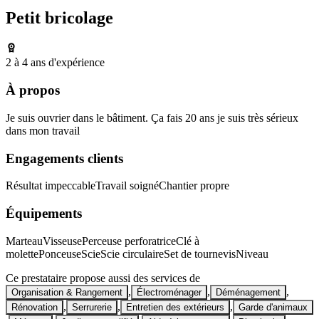
Petit bricolage
2 à 4 ans d'expérience
À propos
Je suis ouvrier dans le bâtiment. Ça fais 20 ans je suis très sérieux
dans mon travail
Engagements clients
Résultat impeccable
Travail soigné
Chantier propre
Équipements
Marteau
Visseuse
Perceuse perforatrice
Clé à
molette
Ponceuse
Scie
Scie circulaire
Set de tournevis
Niveau
Ce prestataire propose aussi des services de
,
,
,
Organisation & Rangement
Électroménager
Déménagement
,
,
,
Rénovation
Serrurerie
Entretien des extérieurs
Garde d'animaux