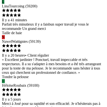
L
Lina
Tourcoing
(
59200
)
Il y a 41 minutes
Parfait très minutieux il y a faisbun super travail je vous le
recommande Un grand merci
Taille de haie
N
Nawel
Wattignies
(
59139
)
Il y a 20 heures
•
Client régulier
« Excellent jardinier ! Ponctuel, travail impeccable et très
respectueux. Il a su s'adapter à mes besoins et a été très arrangeant
pour la tonte de ma pelouse. Je le recommande sans hésiter à tous
ceux qui cherchent un professionnel de confiance. »
Tondre la pelouse
H
Héloïse
Roubaix
(
59100
)
Il y a 5 jours
Merci à José pour sa rapidité et son efficacité. Je n'hésiterais pas à