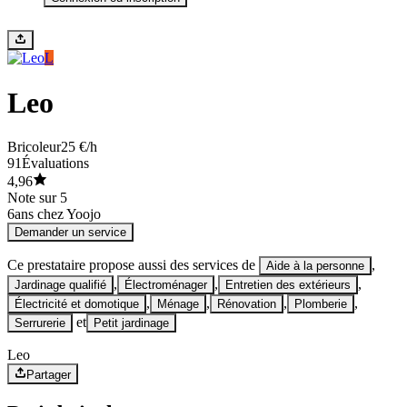
L
Leo
Bricoleur
25 €/h
91
Évaluations
4,96
Note sur 5
6
ans chez Yoojo
Demander un service
Ce prestataire propose aussi des services de
,
Aide à la personne
,
,
,
Jardinage qualifié
Électroménager
Entretien des extérieurs
,
,
,
,
Électricité et domotique
Ménage
Rénovation
Plomberie
et
Serrurerie
Petit jardinage
Leo
Partager