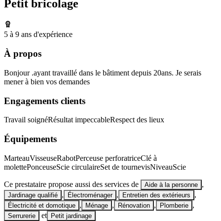
Petit bricolage
5 à 9 ans d'expérience
À propos
Bonjour .ayant travaillé dans le bâtiment depuis 20ans. Je serais
mener à bien vos demandes
Engagements clients
Travail soigné
Résultat impeccable
Respect des lieux
Équipements
Marteau
Visseuse
Rabot
Perceuse perforatrice
Clé à
molette
Ponceuse
Scie circulaire
Set de tournevis
Niveau
Scie
Ce prestataire propose aussi des services de
,
Aide à la personne
,
,
,
Jardinage qualifié
Électroménager
Entretien des extérieurs
,
,
,
,
Électricité et domotique
Ménage
Rénovation
Plomberie
et
Serrurerie
Petit jardinage