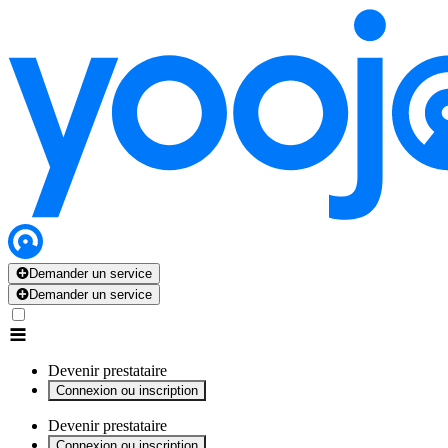
x
x
x
x
x
Demander un service
Demander un service
Devenir prestataire
Connexion ou inscription
Devenir prestataire
Connexion ou inscription