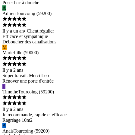
Poser bac à douche
A
Adrien
Tourcoing
(
59200
)
Il y a un an
•
Client régulier
Efficace et sympathique
Déboucher des canalisations
M
Marie
Lille
(
59000
)
Il y a 2 ans
Super travail. Merci Leo
Rénover une porte d'entrée
T
Timothe
Tourcoing
(
59200
)
Il y a 2 ans
Je recommande, rapide et efficace
Ragréage 10m2
A
Anais
Tourcoing
(
59200
)