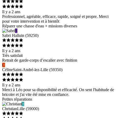
Il y a 2 ans
Professionnel, agréable, efficace, rapide, soigné et propre. Merci
pour votre intervention et à bientôt
Réparer une chasse d'eau + missions diverses
S
Sabri
Halluin
(
59250
)
Il y a 2 ans
Très satisfait
Retrait de garde-corps d’escalier avec finition
C
Céline
Saint-André-lez-Lille
(
59350
)
Il y a 2 ans
Merci à Léo pour sa disponibilité et efficacité. On sent l'habitude de
bricoler et j'ai vite été mise en confiance.
Petites réparations
C
Christian
Lille
(
59000
)