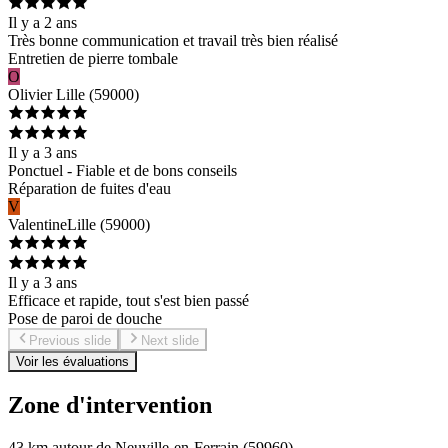
Il y a 2 ans
Très bonne communication et travail très bien réalisé
Entretien de pierre tombale
O
Olivier
Lille
(
59000
)
Il y a 3 ans
Ponctuel - Fiable et de bons conseils
Réparation de fuites d'eau
V
Valentine
Lille
(
59000
)
Il y a 3 ans
Efficace et rapide, tout s'est bien passé
Pose de paroi de douche
Previous slide
Next slide
Voir les évaluations
Zone d'intervention
43 km autour de Neuville-en-Ferrain (59960)