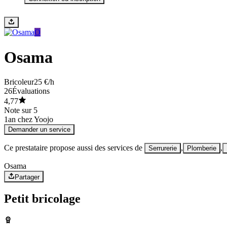
O
Osama
Bricoleur
25 €/h
26
Évaluations
4,77
Note sur 5
1
an chez Yoojo
Demander un service
Ce prestataire propose aussi des services de
,
,
Serrurerie
Plomberie
Osama
Partager
Petit bricolage