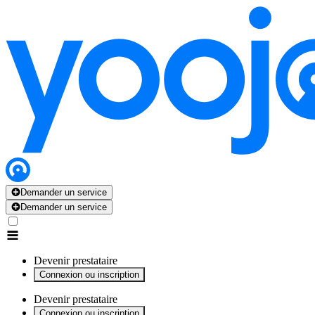
x
x
x
x
x
Demander un service
Demander un service
Devenir prestataire
Connexion ou inscription
Devenir prestataire
Connexion ou inscription