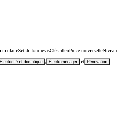
circulaire
Set de tournevis
Clés allen
Pince universelle
Niveau
,
et
Électricité et domotique
Électroménager
Rénovation