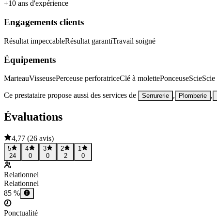
+10 ans d'expérience
Engagements clients
Résultat impeccable
Résultat garanti
Travail soigné
Équipements
Marteau
Visseuse
Perceuse perforatrice
Clé à molette
Ponceuse
Scie
Scie 
Ce prestataire propose aussi des services de
,
,
Serrurerie
Plomberie
Évaluations
4,77
(
26 avis
)
5
4
3
2
1
24
0
0
2
0
Relationnel
Relationnel
85 %
Ponctualité