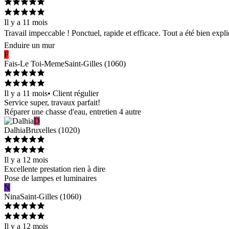
Il y a 11 mois
Travail impeccable ! Ponctuel, rapide et efficace. Tout a été bien ex
Enduire un mur
F
Fais-Le Toi-Meme
Saint-Gilles
(
1060
)
Il y a 11 mois
•
Client régulier
Service super, travaux parfait!
Réparer une chasse d'eau, entretien 4 autre
D
Dalhia
Bruxelles
(
1020
)
Il y a 12 mois
Excellente prestation rien à dire
Pose de lampes et luminaires
N
Nina
Saint-Gilles
(
1060
)
Il y a 12 mois