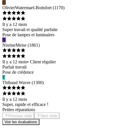
O
Olivier
Watermael-Boitsfort
(
1170
)
Il y a 12 mois
Super travail et qualité parfaite
Pose de lampes et luminaires
N
Nisrine
Meise
(
1861
)
Il y a 12 mois
•
Client régulier
Parfait travail
Pose de crédence
T
Thibaud
Wavre
(
1300
)
Il y a 12 mois
Super, rapide et efficace !
Petites réparations
Previous slide
Next slide
Voir les évaluations