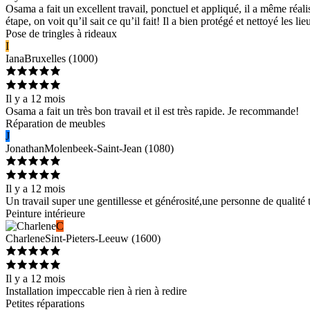
Osama a fait un excellent travail, ponctuel et appliqué, il a même réa
étape, on voit qu’il sait ce qu’il fait! Il a bien protégé et nettoyé les l
Pose de tringles à rideaux
I
Iana
Bruxelles
(
1000
)
Il y a 12 mois
Osama a fait un très bon travail et il est très rapide. Je recommande!
Réparation de meubles
J
Jonathan
Molenbeek-Saint-Jean
(
1080
)
Il y a 12 mois
Un travail super une gentillesse et générosité,une personne de qualité t
Peinture intérieure
C
Charlene
Sint-Pieters-Leeuw
(
1600
)
Il y a 12 mois
Installation impeccable rien à rien à redire
Petites réparations