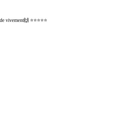
ommande vivement🙌 ⭐⭐⭐⭐⭐