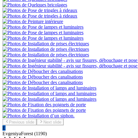
Previous slide
Next slide
E
Evgeniya
Forest
(
1190
)