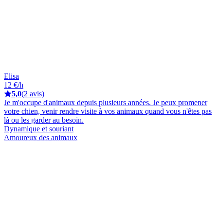
Elisa
12 €/h
5,0
(2 avis)
Je m'occupe d'animaux depuis plusieurs années. Je peux promener
votre chien, venir rendre visite à vos animaux quand vous n'êtes pas
là ou les garder au besoin.
Dynamique et souriant
Amoureux des animaux