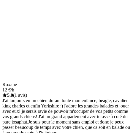
Roxane
12 €/h
5,0
(1 avis)
J'ai toujours eu un chien durant toute mon enfance; beagle, cavalier
king charles et enfin Yorkshire :) j'adore les grandes balades et jouer
avec eux! je serais ravie de pouvoir m'occuper de vos petits comme
vos grands chiens! J'ai un grand appartement avec terasse à coté du
parc josaphat.Je suis pour le moment sans emploi et donc je peux
passer beaucoup de temps avec votre chien, que ca soit en balade ou
à en prendre soin à l'intérieur.