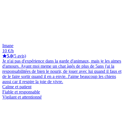
Imane
10 €/h
5,0
(5 avis)
Je n'ai pas d'expérience dans la garde d'animaux, mais je les aimes
d'amours. Ayant moi meme un chat àgés de plus de 5ans j'ai la
responsabilitées de bien le nourir, de jouer avec lui quand il faus et
de le faire sortir quand il en a envie. J'aime beaucoup les chiens
aussi car il respire la joie de vivre.
Calme et patient
Fiable et responsable
Vigilant et attentionné