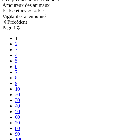
Amoureux des animaux
Fiable et responsable
Vigilant et attentionné
Précédent
Page 1
1
2
3
4
5
6
7
8
9
10
20
30
40
50
60
70
80
90
100