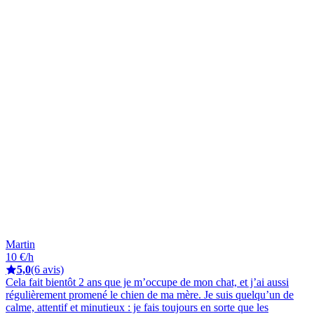
Martin
10 €/h
5,0
(6 avis)
Cela fait bientôt 2 ans que je m’occupe de mon chat, et j’ai aussi
régulièrement promené le chien de ma mère. Je suis quelqu’un de
calme, attentif et minutieux : je fais toujours en sorte que les