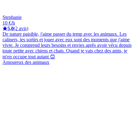
Stephanie
10 €/h
5,0
(2 avis)
De nature paisible, j'aime passer du temp avec les animaux. Les
caliners, les sortirs et jouer avec eux sont des moments que j'aime
vivre. Je comprend leurs besoins et envies après avoir vécu depuis
toute petite avec chiens et chats. Quand je vais chez des amis, je
m'en occupe tout autant 😊
Amoureux des animaux