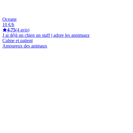
Oceane
10 €/h
4,75
(4 avis)
J ai déjà un chien un staff j adore les annimaux
Calme et patient
Amoureux des animaux