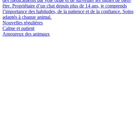
des médicaments par voie orale et de surveiller les signes de bien-
être. Propriétaire d’un chat depuis plus de 14 ans, je comprends
l’importance des habitudes, de la patience et de la confiance. Soins
adaptés à chaque animal.
Nouvelles régulières
Calme et patient
Amoureux des animaux