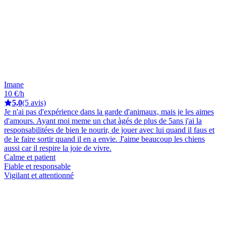
Imane
10 €/h
5,0
(5 avis)
Je n'ai pas d'expérience dans la garde d'animaux, mais je les aimes
d'amours. Ayant moi meme un chat àgés de plus de 5ans j'ai la
responsabilitées de bien le nourir, de jouer avec lui quand il faus et
de le faire sortir quand il en a envie. J'aime beaucoup les chiens
aussi car il respire la joie de vivre.
Calme et patient
Fiable et responsable
Vigilant et attentionné