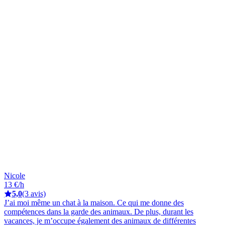
Nicole
13 €/h
5,0
(3 avis)
J’ai moi même un chat à la maison. Ce qui me donne des
compétences dans la garde des animaux. De plus, durant les
vacances, je m’occupe également des animaux de différentes