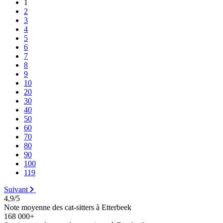
1
2
3
4
5
6
7
8
9
10
20
30
40
50
60
70
80
90
100
119
Suivant
4,9/5
Note moyenne des cat-sitters à Etterbeek
168 000+