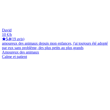
David
10 €/h
5,0
(19 avis)
amoureux des animaux depuis mon enfances, j'ai toujours été adopté
par eux sans problème, des plus petits au plus grands
Amoureux des animaux
Calme et patient