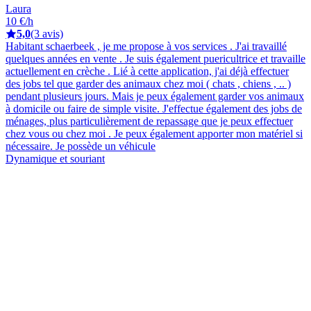
Laura
10 €/h
5,0
(3 avis)
Habitant schaerbeek , je me propose à vos services . J'ai travaillé
quelques années en vente . Je suis également puericultrice et travaille
actuellement en crèche . Lié à cette application, j'ai déjà effectuer
des jobs tel que garder des animaux chez moi ( chats , chiens , .. )
pendant plusieurs jours. Mais je peux également garder vos animaux
à domicile ou faire de simple visite. J'effectue également des jobs de
ménages, plus particulièrement de repassage que je peux effectuer
chez vous ou chez moi . Je peux également apporter mon matériel si
nécessaire. Je possède un véhicule
Dynamique et souriant