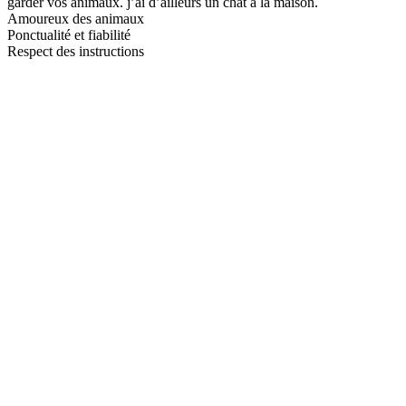
garder vos animaux. j’ai d’ailleurs un chat à la maison.
Amoureux des animaux
Ponctualité et fiabilité
Respect des instructions