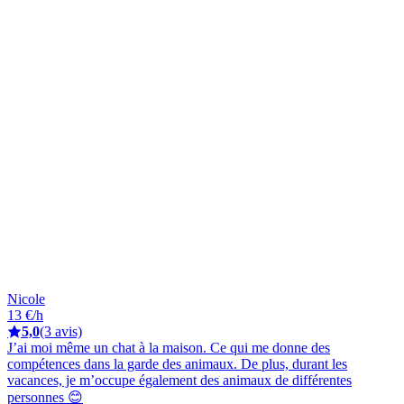
Nicole
13 €/h
5,0
(3 avis)
J’ai moi même un chat à la maison. Ce qui me donne des
compétences dans la garde des animaux. De plus, durant les
vacances, je m’occupe également des animaux de différentes
personnes 😊