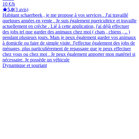
10 €/h
5,0
(3 avis)
Habitant schaerbeek , je me propose à vos services . J'ai travaillé
quelques années en vente . Je suis également puericultrice et travaille
actuellement en crèche . Lié à cette application, j'ai déjà effectuer
des jobs tel que garder des animaux chez moi ( chats , chiens , .. )
pendant plusieurs jours. Mais je peux également garder vos animaux
à domicile ou faire de simple visite. J'effectue également des jobs de
ménages, plus particulièrement de repassage que je peux effectuer
chez vous ou chez moi . Je peux également apporter mon matériel si
nécessaire. Je possède un véhicule
Dynamique et souriant