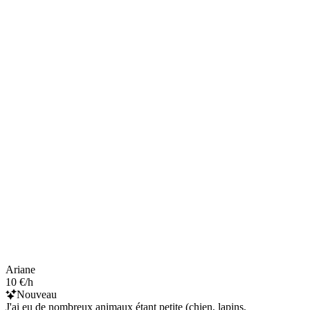
Ariane
10 €/h
Nouveau
J'ai eu de nombreux animaux étant petite (chien, lapins,