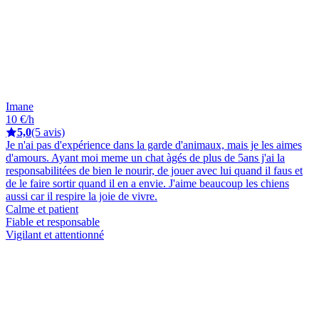
Imane
10 €/h
5,0
(5 avis)
Je n'ai pas d'expérience dans la garde d'animaux, mais je les aimes
d'amours. Ayant moi meme un chat àgés de plus de 5ans j'ai la
responsabilitées de bien le nourir, de jouer avec lui quand il faus et
de le faire sortir quand il en a envie. J'aime beaucoup les chiens
aussi car il respire la joie de vivre.
Calme et patient
Fiable et responsable
Vigilant et attentionné