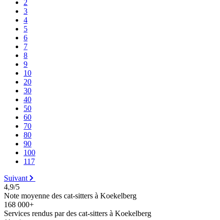
2
3
4
5
6
7
8
9
10
20
30
40
50
60
70
80
90
100
117
Suivant
4,9/5
Note moyenne des cat-sitters à Koekelberg
168 000+
Services rendus par des cat-sitters à Koekelberg