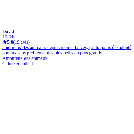
David
10 €/h
5,0
(19 avis)
amoureux des animaux depuis mon enfances, j'ai toujours été adopté
par eux sans problème, des plus petits au plus grands
Amoureux des animaux
Calme et patient