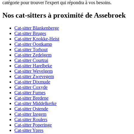
catégorie pour trouver l'expert qui répondra à vos besoins.
Nos cat-sitters à proximité de Assebroek
Cat-sitter Blankenberge
Cat-sitter Bruges
Cat-sitter Knokke-Heist
Cat-sitter Oostkamp
Cat-sitter Torhout
Cat-sitter Zedelgem
Cat-sitter Courtrai
Cat-sitter Harelbeke
Cat-sitter Wevelgem
Cat-sitter Zwevegem
Cat-sitter Dixmude
Cat-sitter Coxyde
Cat-sitter Furnes
Cat-sitter Bredene
Cat-sitter Middelkerke
Cat-sitter Ostende
Cat-sitter Izegem
Cat-sitter Roulers
Cat-sitter Poperinge
Cat-sitter Ypres