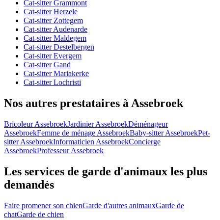
Cat-sitter Grammont
Cat-sitter Herzele
Cat-sitter Zottegem
Cat-sitter Audenarde
Cat-sitter Maldegem
Cat-sitter Destelbergen
Cat-sitter Evergem
Cat-sitter Gand
Cat-sitter Mariakerke
Cat-sitter Lochristi
Nos autres prestataires à Assebroek
Bricoleur Assebroek
Jardinier Assebroek
Déménageur
Assebroek
Femme de ménage Assebroek
Baby-sitter Assebroek
Pet-
sitter Assebroek
Informaticien Assebroek
Concierge
Assebroek
Professeur Assebroek
Les services de garde d'animaux les plus
demandés
Faire promener son chien
Garde d'autres animaux
Garde de
chat
Garde de chien