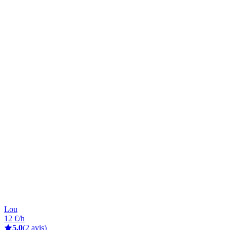
Lou
12 €/h
5,0
(2 avis)