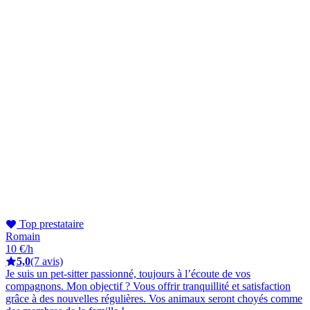
Top prestataire
Romain
10 €/h
5,0
(7 avis)
Je suis un pet-sitter passionné, toujours à l’écoute de vos
compagnons. Mon objectif ? Vous offrir tranquillité et satisfaction
grâce à des nouvelles régulières. Vos animaux seront choyés comme