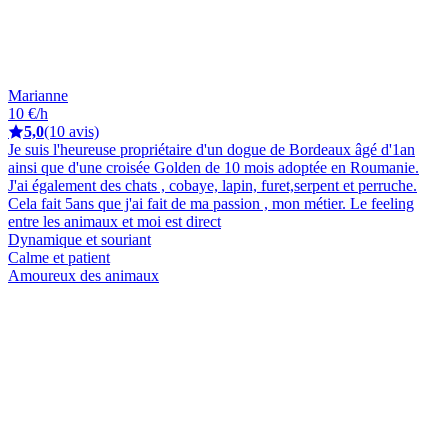
Marianne
10 €/h
5,0
(10 avis)
Je suis l'heureuse propriétaire d'un dogue de Bordeaux âgé d'1an
ainsi que d'une croisée Golden de 10 mois adoptée en Roumanie.
J'ai également des chats , cobaye, lapin, furet,serpent et perruche.
Cela fait 5ans que j'ai fait de ma passion , mon métier. Le feeling
entre les animaux et moi est direct
Dynamique et souriant
Calme et patient
Amoureux des animaux