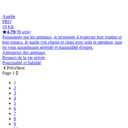
Amélie
PRO
10 €/h
4,79
(39 avis)
Passionnée par les animaux, je m'engage à respecter leur routine et
leur espace. Je garde vos chiens et chats avec soin et attention, tout
en vous garantissant sérénité et tranquillité d'esprit.
Amoureux des animaux
Respect de la vie privée
Ponctualité et fiabilité
Précédent
Page 1
1
2
3
4
5
6
7
8
9