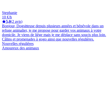
Stephanie
10 €/h
5,0
(2 avis)
Bonjour, Dogsitteuse depuis plusieurs années et bénévole dans un
refuge animalier, je me propose pour garder vos animaux à votre
domicile. Je viens de liège mais je me déplace sans soucis plus loin.
Câlins et promenades à gogo ainsi que nouvelles régulières.
Nouvelles régulières
Amoureux des animaux