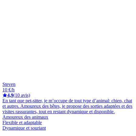
Steven
10 €/h
4,9
(10 avis)
En tant que pet-sitter, je m’occupe de tout type d’animal: chien, chat
et autres. Amoureux des bêtes, je propose des sorties adaptées et des
visites rassurantes, tout en restant dynamique et disponible.
Amoureux des animaux
Flexible et adaptable
Dynamique et souriant