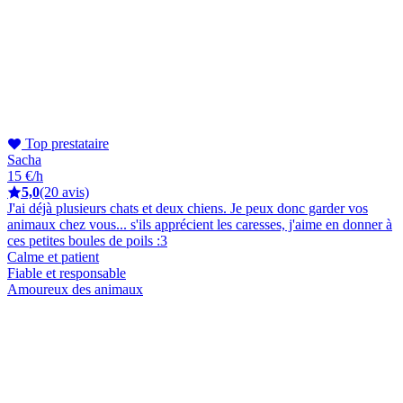
Top prestataire
Sacha
15 €/h
5,0
(20 avis)
J'ai déjà plusieurs chats et deux chiens. Je peux donc garder vos
animaux chez vous... s'ils apprécient les caresses, j'aime en donner à
ces petites boules de poils :3
Calme et patient
Fiable et responsable
Amoureux des animaux