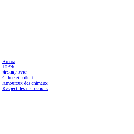
Amina
10 €/h
5,0
(7 avis)
Calme et patient
Amoureux des animaux
Respect des instructions