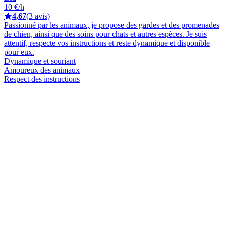
10 €/h
4,67
(3 avis)
Passionné par les animaux, je propose des gardes et des promenades
de chien, ainsi que des soins pour chats et autres espèces. Je suis
attentif, respecte vos instructions et reste dynamique et disponible
pour eux.
Dynamique et souriant
Amoureux des animaux
Respect des instructions