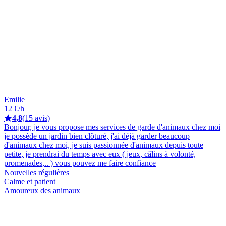
Emilie
12 €/h
4,8
(15 avis)
Bonjour, je vous propose mes services de garde d'animaux chez moi
je possède un jardin bien clôturé, j'ai déjà garder beaucoup
d'animaux chez moi, je suis passionnée d'animaux depuis toute
petite, je prendrai du temps avec eux ( jeux, câlins à volonté,
promenades,.. ) vous pouvez me faire confiance
Nouvelles régulières
Calme et patient
Amoureux des animaux