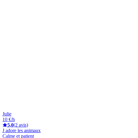
Julie
10 €/h
5,0
(2 avis)
J adore les animaux
Calme et patient