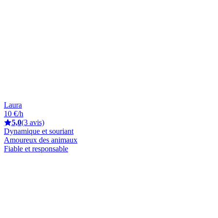
Laura
10 €/h
5,0
(3 avis)
Dynamique et souriant
Amoureux des animaux
Fiable et responsable