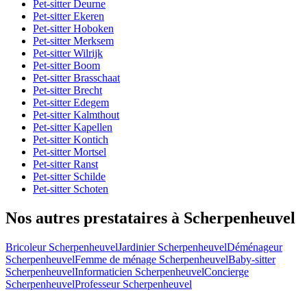
Pet-sitter Deurne
Pet-sitter Ekeren
Pet-sitter Hoboken
Pet-sitter Merksem
Pet-sitter Wilrijk
Pet-sitter Boom
Pet-sitter Brasschaat
Pet-sitter Brecht
Pet-sitter Edegem
Pet-sitter Kalmthout
Pet-sitter Kapellen
Pet-sitter Kontich
Pet-sitter Mortsel
Pet-sitter Ranst
Pet-sitter Schilde
Pet-sitter Schoten
Nos autres prestataires à Scherpenheuvel
Bricoleur Scherpenheuvel
Jardinier Scherpenheuvel
Déménageur
Scherpenheuvel
Femme de ménage Scherpenheuvel
Baby-sitter
Scherpenheuvel
Informaticien Scherpenheuvel
Concierge
Scherpenheuvel
Professeur Scherpenheuvel