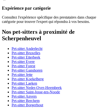
Expérience par catégorie
Consultez l'expérience spécifique des prestataires dans chaque
catégorie pour trouver l'expert qui répondra à vos besoins.
Nos pet-sitters à proximité de
Scherpenheuvel
Pet-sitter Anderlecht
Pet-sitter Bruxelles
Pet-sitter Etterbeek
Pet-sitter Evere
Pet-sitter Forest
Pet-sitter Ganshoren
Pet-sitter Jette
Pet-sitter Koekelberg
Pet-sitter Laeken
Pet-sitter Neder-Over-Heembeek
Pet-sitter Saint-Josse-ten-Noode
Pet-sitter Anvers
Pet-sitter Berchem
Pet-sitter Borgerhout