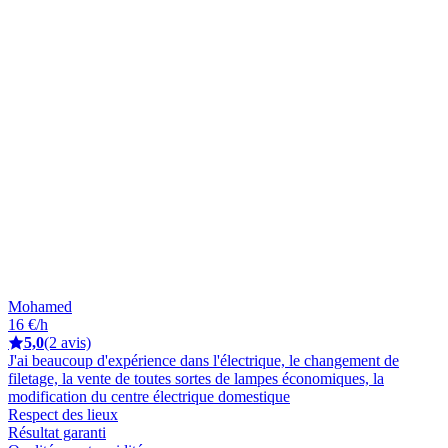
Mohamed
16 €/h
5,0
(2 avis)
J'ai beaucoup d'expérience dans l'électrique, le changement de
filetage, la vente de toutes sortes de lampes économiques, la
modification du centre électrique domestique
Respect des lieux
Résultat garanti