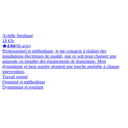
Achille Stephane
18 €/h
4,94
(66 avis)
Professionnel et méthodique, je me consacre à réaliser des
installations électriques de qualité, que ce soit pour changer une
ampoule ou installer des équipements de domotique. Mon
dynamisme et mon sourire ajoutent une touche agréable à chaque
intervention.
Travail soigné
Organisé et méthodique
Dynamique et souriant