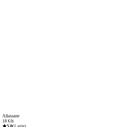
Allassane
18 €/h
5,0
(1 avis)