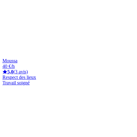
Moussa
40 €/h
5,0
(3 avis)
Respect des lieux
Travail soigné