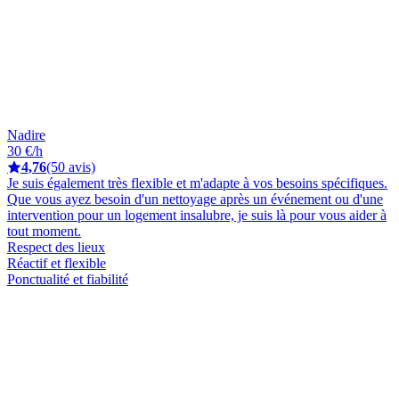
Nadire
30 €/h
4,76
(50 avis)
Je suis également très flexible et m'adapte à vos besoins spécifiques.
Que vous ayez besoin d'un nettoyage après un événement ou d'une
intervention pour un logement insalubre, je suis là pour vous aider à
tout moment.
Respect des lieux
Réactif et flexible
Ponctualité et fiabilité