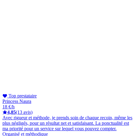
Top prestataire
Princess Naura
18 €/h
4,85
(13 avis)
Avec rigueur et méthode, je prends soin de chaque recoin, même les
plus négligés, pour un résultat net et satisfaisant. La ponctualité est
ma priorité pour un service sur lequel vous pouvez compter.
Organisé et méthodique