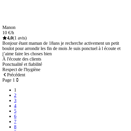
Manon
10 €/h
4,0
(1 avis)
Bonjour étant maman de 18ans je recherche activement un petit
boulot pour arrondir les fin de mois Je suis ponctuel à l écoute et
j’aime faire les choses bien
À l'écoute des clients
Ponctualité et fiabilité
Respect de l'hygiène
Précédent
Page 1
1
2
3
4
5
6
7
8