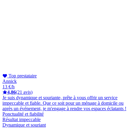
Top prestataire
Annick
13 €/h
4,86
(21 avis)
Je suis dynamique et souriante, prête à vous offrir un service
impeccable et fiable. Que ce soit pour un ménage à domicile ou
après un événement, je m'engage à rendre vos espaces éclatants !
Ponctualité et fiabilité
Résultat impeccable
Dynamique et souriant