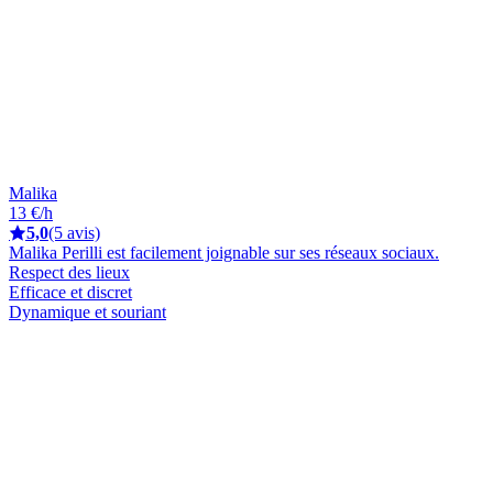
Malika
13 €/h
5,0
(5 avis)
Malika Perilli est facilement joignable sur ses réseaux sociaux.
Respect des lieux
Efficace et discret
Dynamique et souriant