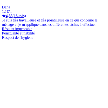
Dana
12 €/h
4,88
(16 avis)
Je suis très travailleuse et très pointilleuse en ce qui concerne le
ménage et je m'applique dans les différentes tâches à effectuer
Résultat impeccable
Ponctualité et fiabilité
Respect de l'hygiène