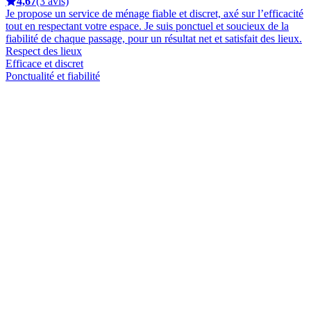
4,67
(3 avis)
Je propose un service de ménage fiable et discret, axé sur l’efficacité
tout en respectant votre espace. Je suis ponctuel et soucieux de la
fiabilité de chaque passage, pour un résultat net et satisfait des lieux.
Respect des lieux
Efficace et discret
Ponctualité et fiabilité